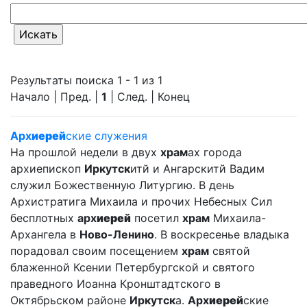
Результаты поиска 1 - 1 из 1
Начало | Пред. |
1
| След. | Конец
Арх
иерей
ские служения
На прошлой недели в двух
храм
ах города
архиепископ
Иркутск
итй и Ангарскитй Вадим
служил Божественную Литургию. В день
Архистратига Михаила и прочих Небесных Сил
бесплотных
арх
иерей
посетил
храм
Михаила-
Архангела в
Ново-Ленино
. В воскресенье владыка
порадовал своим посещением
храм
святой
блаженной Ксении Петербургской и святого
праведного Иоанна Кронштадтского в
Октябрьском районе
Иркутск
а.
Арх
иерей
ские