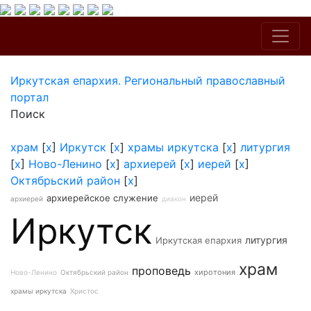
Иркутская епархия. Региональный православный
портал
Поиск
храм
[
x
]
Иркутск
[
x
]
храмы иркутска
[
x
]
литургия
[
x
]
Ново-Ленино
[
x
]
архиерей
[
x
]
иерей
[
x
]
Октябрьский район
[
x
]
иерей
архиерейское служение
архиерей
диакон
Иркутск
литургия
Иркутская епархия
храм
проповедь
хиротония
Ново-Ленино
Октябрьский район
храмы иркутска
Христос