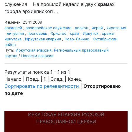
служения На прошлой недели в двух
храм
ах
города архиепископ ...
Изменен: 23.11.2009
архиерей
,
архиерейское служение
,
диакон
,
иерей
,
хиротония
,
литургия
,
проповедь
,
Христос
,
храм
,
Иркутск
,
храмы
иркутска
,
Иркутская епархия
,
Ново-Ленино
,
Октябрьский
район
Путь:
Иркутская епархия. Региональный православный
портал
/
Новости епархии
Результаты поиска 1 - 1 из 1
Начало | Пред. |
1
| След. | Конец
Сортировать по релевантности
|
Отсортировано
по дате
ИРКУТСКАЯ ЕПАРХИЯ РУССКОЙ
ПРАВОСЛАВНОЙ ЦЕРКВИ