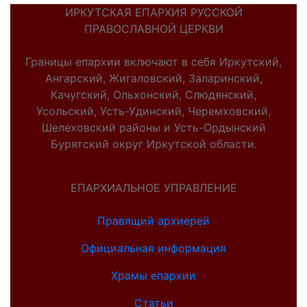
ИРКУТСКАЯ ЕПАРХИЯ РУССКОЙ
ПРАВОСЛАВНОЙ ЦЕРКВИ
Границы епархии включают в себя Иркутский,
Ангарский, Жигаловский, Заларинский,
Качугский, Ольхонский, Слюдянский,
Усольский, Усть-Удинский, Черемховский,
Шелеховский районы и Усть-Ордынский
Бурятский округ Иркутской области.
ЕПАРХИАЛЬНОЕ УПРАВЛЕНИЕ
Правящий архиерей
Официальная информация
Храмы епархии
Статьи