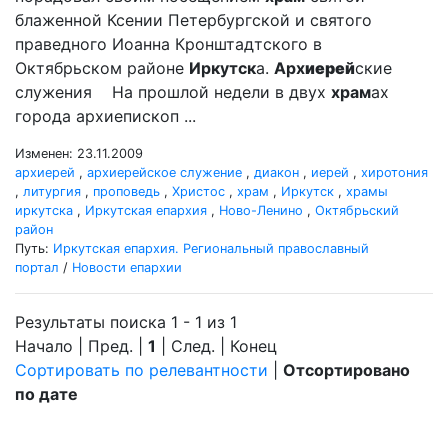
блаженной Ксении Петербургской и святого
праведного Иоанна Кронштадтского в
Октябрьском районе
Иркутск
а.
Арх
иерей
ские
служения На прошлой недели в двух
храм
ах
города архиепископ ...
Изменен: 23.11.2009
архиерей
,
архиерейское служение
,
диакон
,
иерей
,
хиротония
,
литургия
,
проповедь
,
Христос
,
храм
,
Иркутск
,
храмы
иркутска
,
Иркутская епархия
,
Ново-Ленино
,
Октябрьский
район
Путь:
Иркутская епархия. Региональный православный
портал
/
Новости епархии
Результаты поиска 1 - 1 из 1
Начало | Пред. |
1
| След. | Конец
Сортировать по релевантности
|
Отсортировано
по дате