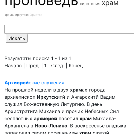
храм
хиротония
храмы иркутска
Христос
Результаты поиска 1 - 1 из 1
Начало | Пред. |
1
| След. | Конец
Арх
иерей
ские служения
На прошлой недели в двух
храм
ах города
архиепископ
Иркутск
итй и Ангарскитй Вадим
служил Божественную Литургию. В день
Архистратига Михаила и прочих Небесных Сил
бесплотных
арх
иерей
посетил
храм
Михаила-
Архангела в
Ново-Ленино
. В воскресенье владыка
порадовал своим посещением
храм
святой