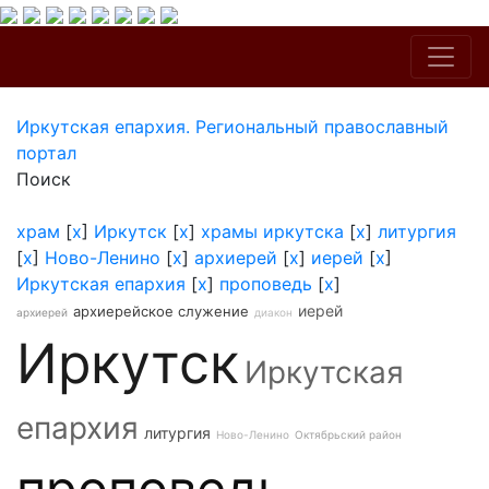
Иркутская епархия. Региональный православный
портал
Поиск
храм
[
x
]
Иркутск
[
x
]
храмы иркутска
[
x
]
литургия
[
x
]
Ново-Ленино
[
x
]
архиерей
[
x
]
иерей
[
x
]
Иркутская епархия
[
x
]
проповедь
[
x
]
иерей
архиерейское служение
архиерей
диакон
Иркутск
Иркутская
епархия
литургия
Ново-Ленино
Октябрьский район
проповедь