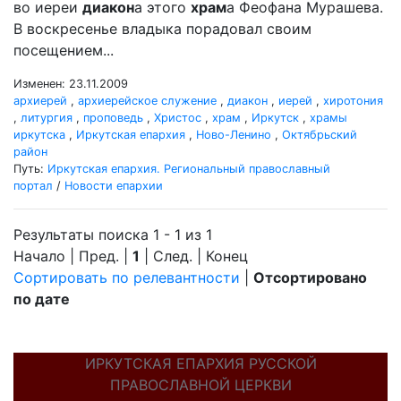
во иереи
диакон
а этого
храм
а Феофана Мурашева.
В воскресенье владыка порадовал своим
посещением...
Изменен: 23.11.2009
архиерей
,
архиерейское служение
,
диакон
,
иерей
,
хиротония
,
литургия
,
проповедь
,
Христос
,
храм
,
Иркутск
,
храмы
иркутска
,
Иркутская епархия
,
Ново-Ленино
,
Октябрьский
район
Путь:
Иркутская епархия. Региональный православный
портал
/
Новости епархии
Результаты поиска 1 - 1 из 1
Начало | Пред. |
1
| След. | Конец
Сортировать по релевантности
|
Отсортировано
по дате
ИРКУТСКАЯ ЕПАРХИЯ РУССКОЙ
ПРАВОСЛАВНОЙ ЦЕРКВИ