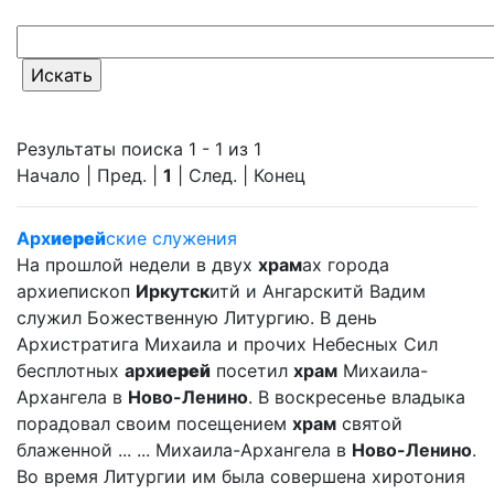
Результаты поиска 1 - 1 из 1
Начало | Пред. |
1
| След. | Конец
Арх
иерей
ские служения
На прошлой недели в двух
храм
ах города
архиепископ
Иркутск
итй и Ангарскитй Вадим
служил Божественную Литургию. В день
Архистратига Михаила и прочих Небесных Сил
бесплотных
арх
иерей
посетил
храм
Михаила-
Архангела в
Ново-Ленино
. В воскресенье владыка
порадовал своим посещением
храм
святой
блаженной ... ... Михаила-Архангела в
Ново-Ленино
.
Во время Литургии им была совершена хиротония