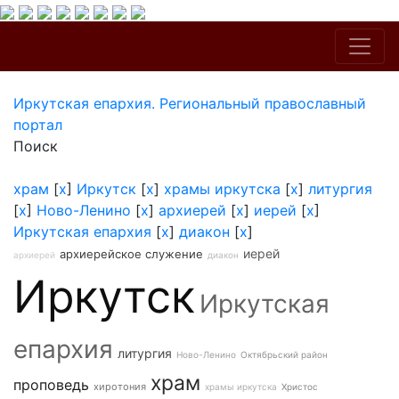
Иркутская епархия. Региональный православный
портал
Поиск
храм
[
x
]
Иркутск
[
x
]
храмы иркутска
[
x
]
литургия
[
x
]
Ново-Ленино
[
x
]
архиерей
[
x
]
иерей
[
x
]
Иркутская епархия
[
x
]
диакон
[
x
]
иерей
архиерейское служение
архиерей
диакон
Иркутск
Иркутская
епархия
литургия
Ново-Ленино
Октябрьский район
храм
проповедь
хиротония
храмы иркутска
Христос