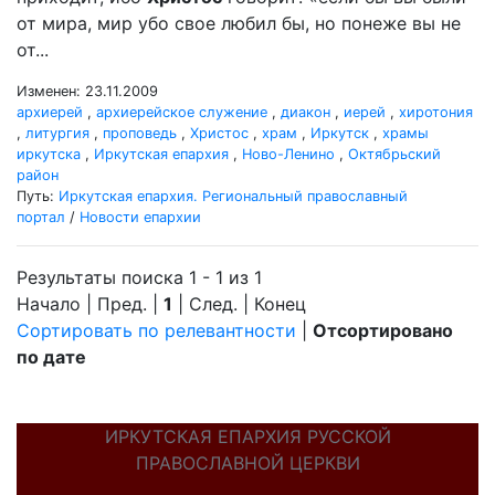
от мира, мир убо свое любил бы, но понеже вы не
от...
Изменен: 23.11.2009
архиерей
,
архиерейское служение
,
диакон
,
иерей
,
хиротония
,
литургия
,
проповедь
,
Христос
,
храм
,
Иркутск
,
храмы
иркутска
,
Иркутская епархия
,
Ново-Ленино
,
Октябрьский
район
Путь:
Иркутская епархия. Региональный православный
портал
/
Новости епархии
Результаты поиска 1 - 1 из 1
Начало | Пред. |
1
| След. | Конец
Сортировать по релевантности
|
Отсортировано
по дате
ИРКУТСКАЯ ЕПАРХИЯ РУССКОЙ
ПРАВОСЛАВНОЙ ЦЕРКВИ