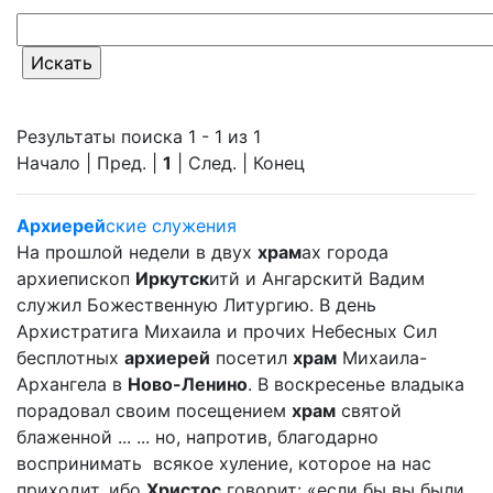
Результаты поиска 1 - 1 из 1
Начало | Пред. |
1
| След. | Конец
Архиерей
ские служения
На прошлой недели в двух
храм
ах города
архиепископ
Иркутск
итй и Ангарскитй Вадим
служил Божественную Литургию. В день
Архистратига Михаила и прочих Небесных Сил
бесплотных
архиерей
посетил
храм
Михаила-
Архангела в
Ново-Ленино
. В воскресенье владыка
порадовал своим посещением
храм
святой
блаженной ... ... но, напротив, благодарно
воспринимать всякое хуление, которое на нас
приходит, ибо
Христос
говорит: «если бы вы были