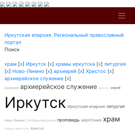
Иркутская епархия. Региональный православный
портал
Поиск
храм
[
x
]
Иркутск
[
x
]
храмы иркутска
[
x
]
литургия
[
x
]
Ново-Ленино
[
x
]
архиерей
[
x
]
Христос
[
x
]
архиерейское служение
[
x
]
архиерейское служение
иерей
архиерей
диакон
Иркутск
литургия
Иркутская епархия
храм
проповедь
хиротония
Ново-Ленино
Октябрьский район
Христос
храмы иркутска