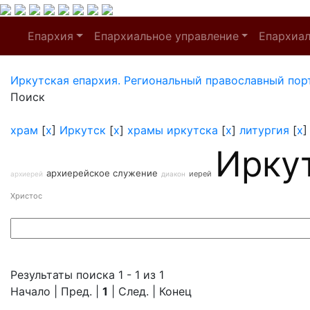
Епархия
Епархиальное управление
Епархиа
Иркутская епархия. Региональный православный пор
Поиск
храм
[
x
]
Иркутск
[
x
]
храмы иркутска
[
x
]
литургия
[
x
Ирку
архиерейское служение
иерей
архиерей
диакон
Христос
Результаты поиска 1 - 1 из 1
Начало | Пред. |
1
| След. | Конец