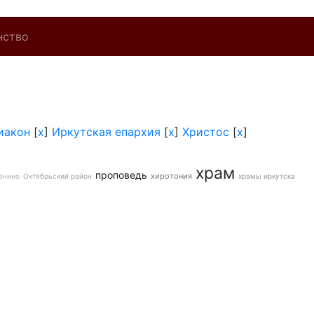
нство
иакон
[
x
]
Иркутская епархия
[
x
]
Христос
[
x
]
храм
проповедь
хиротония
енино
Октябрьский район
храмы иркутска