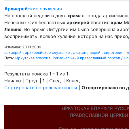
Архиерей
ские служения
На прошлой недели в двух
храм
ах города архиеписк
Небесных Сил бесплотных
архиерей
посетил
храм
Ми
Ленино
. Во время Литургии им была совершена хир
воспринимать всякое хуление, которое на нас прихо
Изменен: 23.11.2009
архиерей
,
архиерейское служение
,
диакон
,
иерей
,
хиротония
,
л
Путь:
Иркутская епархия. Региональный православный портал
/
Но
Результаты поиска 1 - 1 из 1
Начало | Пред. |
1
| След. | Конец
Сортировать по релевантности
|
Отсортировано по 
ИРКУТСКАЯ ЕПАРХИЯ РУСС
ПРАВОСЛАВНОЙ ЦЕРКВИ