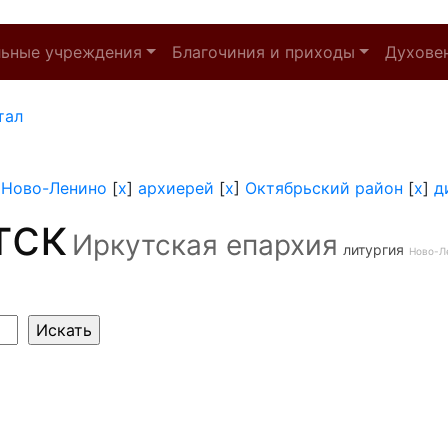
льные учреждения
Благочиния и приходы
Духове
тал
]
Ново-Ленино
[
x
]
архиерей
[
x
]
Октябрьский район
[
x
]
д
тск
Иркутская епархия
литургия
Ново-Л