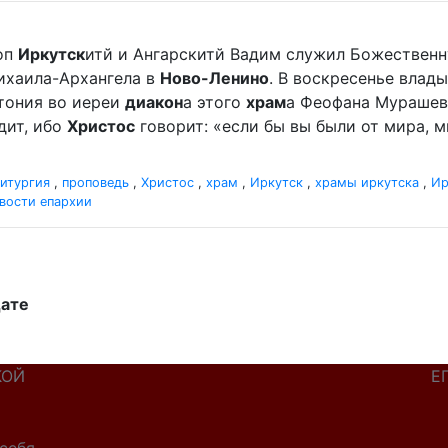
оп
Иркутск
итй и Ангарскитй Вадим служил Божественн
хаила-Архангела в
Ново-Ленино
. В воскресенье вла
отония во иереи
диакон
а этого
храм
а Феофана Мурашева.
дит, ибо
Христос
говорит: «если бы вы были от мира, ми
итургия
,
проповедь
,
Христос
,
храм
,
Иркутск
,
храмы иркутска
,
Ир
вости епархии
дате
КОЙ
Е