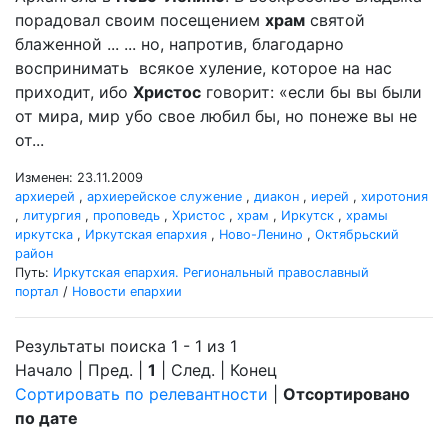
порадовал своим посещением
храм
святой
блаженной ... ... но, напротив, благодарно
воспринимать всякое хуление, которое на нас
приходит, ибо
Христос
говорит: «если бы вы были
от мира, мир убо свое любил бы, но понеже вы не
от...
Изменен: 23.11.2009
архиерей
,
архиерейское служение
,
диакон
,
иерей
,
хиротония
,
литургия
,
проповедь
,
Христос
,
храм
,
Иркутск
,
храмы
иркутска
,
Иркутская епархия
,
Ново-Ленино
,
Октябрьский
район
Путь:
Иркутская епархия. Региональный православный
портал
/
Новости епархии
Результаты поиска 1 - 1 из 1
Начало | Пред. |
1
| След. | Конец
Сортировать по релевантности
|
Отсортировано
по дате