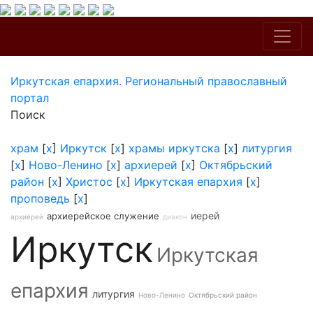
Иркутская епархия. Региональный православный
портал
Поиск
храм
[
x
]
Иркутск
[
x
]
храмы иркутска
[
x
]
литургия
[
x
]
Ново-Ленино
[
x
]
архиерей
[
x
]
Октябрьский
район
[
x
]
Христос
[
x
]
Иркутская епархия
[
x
]
проповедь
[
x
]
иерей
архиерейское служение
архиерей
диакон
Иркутск
Иркутская
епархия
литургия
Ново-Ленино
Октябрьский район