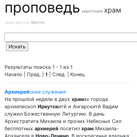
проповедь
храм
хиротония
Христос
храмы иркутска
Результаты поиска 1 - 1 из 1
Начало | Пред. |
1
| След. | Конец
Архиерей
ские служения
На прошлой недели в двух
храм
ах города
архиепископ
Иркутск
итй и Ангарскитй Вадим
служил Божественную Литургию. В день
Архистратига Михаила и прочих Небесных Сил
бесплотных
архиерей
посетил
храм
Михаила-
Архангела в
Ново-Ленино
. В воскресенье владыка