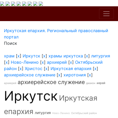
Иркутская епархия. Региональный православный
портал
Поиск
храм
[
x
]
Иркутск
[
x
]
храмы иркутска
[
x
]
литургия
[
x
]
Ново-Ленино
[
x
]
архиерей
[
x
]
Октябрьский
район
[
x
]
Христос
[
x
]
Иркутская епархия
[
x
]
архиерейское служение
[
x
]
хиротония
[
x
]
архиерейское служение
иерей
архиерей
диакон
Иркутск
Иркутская
епархия
литургия
Ново-Ленино
Октябрьский район