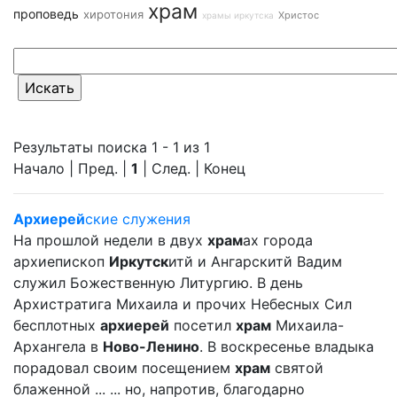
храм
проповедь
хиротония
Христос
храмы иркутска
Результаты поиска 1 - 1 из 1
Начало | Пред. |
1
| След. | Конец
Архиерей
ские служения
На прошлой недели в двух
храм
ах города
архиепископ
Иркутск
итй и Ангарскитй Вадим
служил Божественную Литургию. В день
Архистратига Михаила и прочих Небесных Сил
бесплотных
архиерей
посетил
храм
Михаила-
Архангела в
Ново-Ленино
. В воскресенье владыка
порадовал своим посещением
храм
святой
блаженной ... ... но, напротив, благодарно