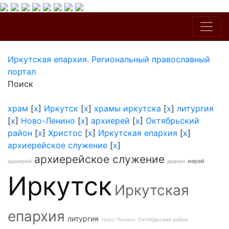
Иркутская епархия. Региональный православный
портал
Поиск
храм
[
x
]
Иркутск
[
x
]
храмы иркутска
[
x
]
литургия
[
x
]
Ново-Ленино
[
x
]
архиерей
[
x
]
Октябрьский
район
[
x
]
Христос
[
x
]
Иркутская епархия
[
x
]
архиерейское служение
[
x
]
архиерейское служение
иерей
архиерей
диакон
Иркутск
Иркутская
епархия
литургия
Ново-Ленино
Октябрьский район