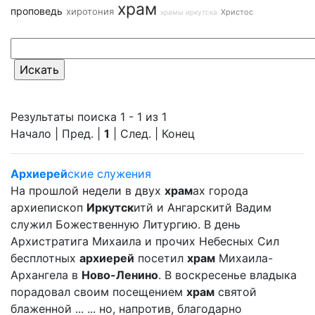
храм
проповедь
хиротония
Христос
храмы иркутска
Результаты поиска 1 - 1 из 1
Начало | Пред. |
1
| След. | Конец
Архиерей
ские служения
На прошлой недели в двух
храм
ах города
архиепископ
Иркутск
итй и Ангарскитй Вадим
служил Божественную Литургию. В день
Архистратига Михаила и прочих Небесных Сил
бесплотных
архиерей
посетил
храм
Михаила-
Архангела в
Ново-Ленино
. В воскресенье владыка
порадовал своим посещением
храм
святой
блаженной ... ... но, напротив, благодарно