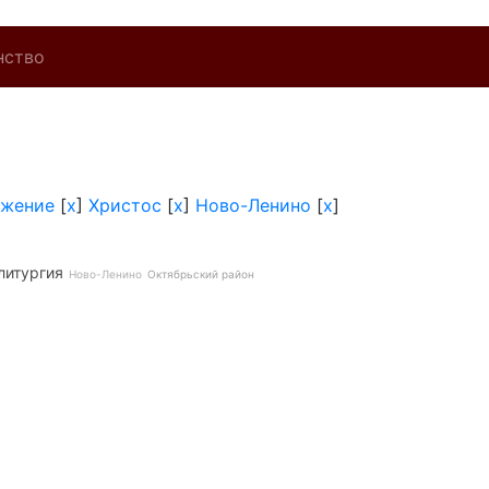
нство
ужение
[
x
]
Христос
[
x
]
Ново-Ленино
[
x
]
литургия
Ново-Ленино
Октябрьский район