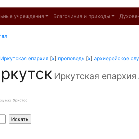
льные учреждения
Благочиния и приходы
Духове
тал
]
Иркутская епархия
[
x
]
проповедь
[
x
]
архиерейское сл
ркутск
Иркутская епархия
Христос
ркутска