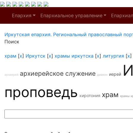
Епархия
Епархиальное управление
Епархиа
Иркутская епархия. Региональный православный пор
Поиск
храм
[
x
]
Иркутск
[
x
]
храмы иркутска
[
x
]
литургия
[
x
И
архиерейское служение
иерей
архиерей
диакон
проповедь
храм
хиротония
храмы и