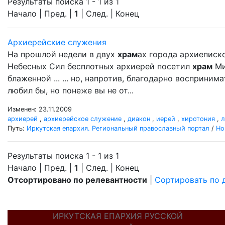
Результаты поиска 1 - 1 из 1
Начало | Пред. |
1
| След. | Конец
Архиерейские служения
На прошлой недели в двух
храм
ах города архиеписк
Небесных Сил бесплотных архиерей посетил
храм
Ми
блаженной ... ... но, напротив, благодарно восприни
любил бы, но понеже вы не от...
Изменен: 23.11.2009
архиерей
,
архиерейское служение
,
диакон
,
иерей
,
хиротония
,
л
Путь:
Иркутская епархия. Региональный православный портал
/
Но
Результаты поиска 1 - 1 из 1
Начало | Пред. |
1
| След. | Конец
Отсортировано по релевантности
|
Сортировать по 
ИРКУТСКАЯ ЕПАРХИЯ РУССКОЙ