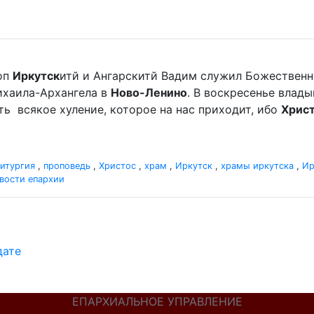
оп
Иркутск
итй и Ангарскитй Вадим служил Божественн
хаила-Архангела в
Ново-Ленино
. В воскресенье влад
мать всякое хуление, которое на нас приходит, ибо
Хрис
итургия
,
проповедь
,
Христос
,
храм
,
Иркутск
,
храмы иркутска
,
Ир
вости епархии
дате
ЕПАРХИАЛЬНОЕ УПРАВЛЕНИЕ