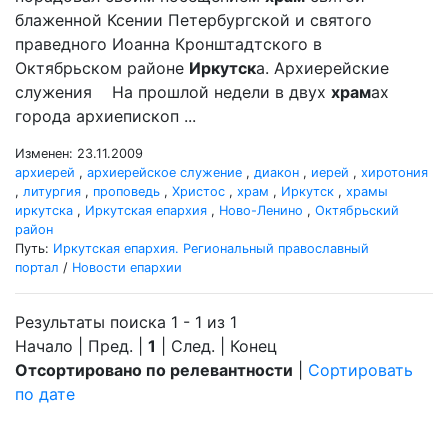
блаженной Ксении Петербургской и святого
праведного Иоанна Кронштадтского в
Октябрьском районе
Иркутск
а. Архиерейские
служения На прошлой недели в двух
храм
ах
города архиепископ ...
Изменен: 23.11.2009
архиерей
,
архиерейское служение
,
диакон
,
иерей
,
хиротония
,
литургия
,
проповедь
,
Христос
,
храм
,
Иркутск
,
храмы
иркутска
,
Иркутская епархия
,
Ново-Ленино
,
Октябрьский
район
Путь:
Иркутская епархия. Региональный православный
портал
/
Новости епархии
Результаты поиска 1 - 1 из 1
Начало | Пред. |
1
| След. | Конец
Отсортировано по релевантности
|
Сортировать
по дате