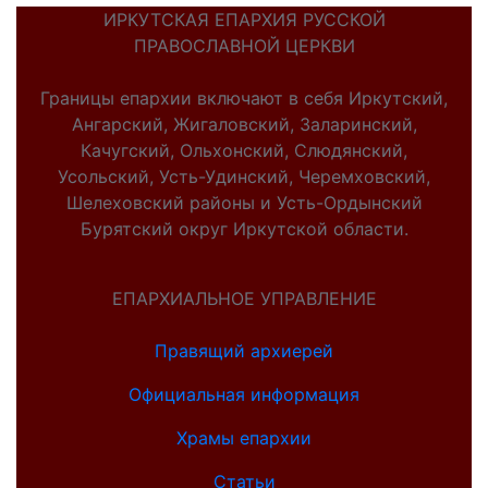
ИРКУТСКАЯ ЕПАРХИЯ РУССКОЙ
ПРАВОСЛАВНОЙ ЦЕРКВИ
Границы епархии включают в себя Иркутский,
Ангарский, Жигаловский, Заларинский,
Качугский, Ольхонский, Слюдянский,
Усольский, Усть-Удинский, Черемховский,
Шелеховский районы и Усть-Ордынский
Бурятский округ Иркутской области.
ЕПАРХИАЛЬНОЕ УПРАВЛЕНИЕ
Правящий архиерей
Официальная информация
Храмы епархии
Статьи