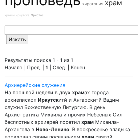
храм
хиротония
храмы иркутска
Христос
Результаты поиска 1 - 1 из 1
Начало | Пред. |
1
| След. | Конец
Архиерейские служения
На прошлой недели в двух
храм
ах города
архиепископ
Иркутск
итй и Ангарскитй Вадим
служил Божественную Литургию. В день
Архистратига Михаила и прочих Небесных Сил
бесплотных архиерей посетил
храм
Михаила-
Архангела в
Ново-Ленино
. В воскресенье владыка
порадовал своим посещением
храм
святой