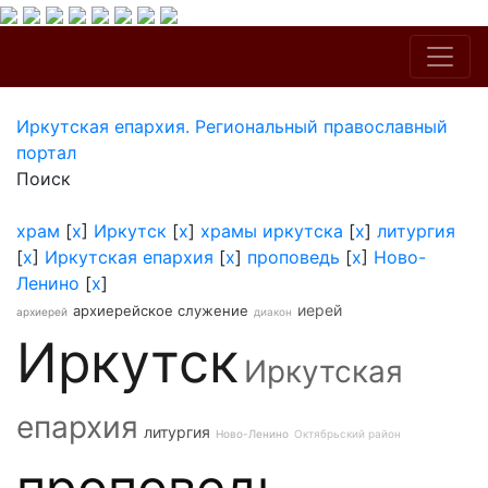
Иркутская епархия. Региональный православный
портал
Поиск
храм
[
x
]
Иркутск
[
x
]
храмы иркутска
[
x
]
литургия
[
x
]
Иркутская епархия
[
x
]
проповедь
[
x
]
Ново-
Ленино
[
x
]
иерей
архиерейское служение
архиерей
диакон
Иркутск
Иркутская
епархия
литургия
Ново-Ленино
Октябрьский район
проповедь