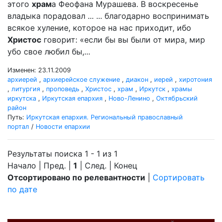
этого
храм
а Феофана Мурашева. В воскресенье
владыка порадовал ... ... благодарно воспринимать
всякое хуление, которое на нас приходит, ибо
Христос
говорит: «если бы вы были от мира, мир
убо свое любил бы,...
Изменен: 23.11.2009
архиерей
,
архиерейское служение
,
диакон
,
иерей
,
хиротония
,
литургия
,
проповедь
,
Христос
,
храм
,
Иркутск
,
храмы
иркутска
,
Иркутская епархия
,
Ново-Ленино
,
Октябрьский
район
Путь:
Иркутская епархия. Региональный православный
портал
/
Новости епархии
Результаты поиска 1 - 1 из 1
Начало | Пред. |
1
| След. | Конец
Отсортировано по релевантности
|
Сортировать
по дате