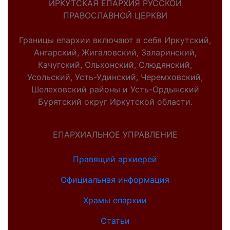
ИРКУТСКАЯ ЕПАРХИЯ РУССКОЙ
ПРАВОСЛАВНОЙ ЦЕРКВИ
Границы епархии включают в себя Иркутский,
Ангарский, Жигаловский, Заларинский,
Качугский, Ольхонский, Слюдянский,
Усольский, Усть-Удинский, Черемховский,
Шелеховский районы и Усть-Ордынский
Бурятский округ Иркутской области.
ЕПАРХИАЛЬНОЕ УПРАВЛЕНИЕ
Правящий архиерей
Официальная информация
Храмы епархии
Статьи