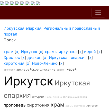
Иркутская епархия. Региональный православный
портал
Поиск
храм
[
x
]
Иркутск
[
x
]
храмы иркутска
[
x
]
иерей
[
x
]
Христос
[
x
]
диакон
[
x
]
Иркутская епархия
[
x
]
хиротония
[
x
]
Ново-Ленино
[
x
]
иерей
архиерейское служение
архиерей
диакон
Иркутск
Иркутская
епархия
литургия
Ново-Ленино
Октябрьский район
храм
хиротония
проповедь
Христос
храмы иркутска