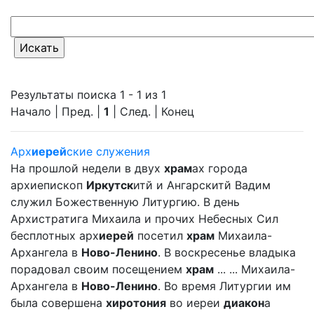
Результаты поиска 1 - 1 из 1
Начало | Пред. |
1
| След. | Конец
Арх
иерей
ские служения
На прошлой недели в двух
храм
ах города
архиепископ
Иркутск
итй и Ангарскитй Вадим
служил Божественную Литургию. В день
Архистратига Михаила и прочих Небесных Сил
бесплотных арх
иерей
посетил
храм
Михаила-
Архангела в
Ново-Ленино
. В воскресенье владыка
порадовал своим посещением
храм
... ... Михаила-
Архангела в
Ново-Ленино
. Во время Литургии им
была совершена
хиротония
во иереи
диакон
а