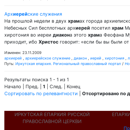
Арх
иерей
ские служения
На прошлой недели в двух
храм
ах города архиеписк
Небесных Сил бесплотных арх
иерей
посетил
храм
Ми
хиротония во иереи
диакон
а этого
храм
а Феофана Му
приходит, ибо
Христос
говорит: «если бы вы были от 
Изменен: 23.11.2009
архиерей
,
архиерейское служение
,
диакон
,
иерей
,
хиротония
,
л
Путь:
Иркутская епархия. Региональный православный портал
/
Но
Результаты поиска 1 - 1 из 1
Начало | Пред. |
1
| След. | Конец
Сортировать по релевантности
|
Отсортировано по 
ИРКУТСКАЯ ЕПАРХИЯ РУССКОЙ
ЕПАРХ
ПРАВОСЛАВНОЙ ЦЕРКВИ
Пр