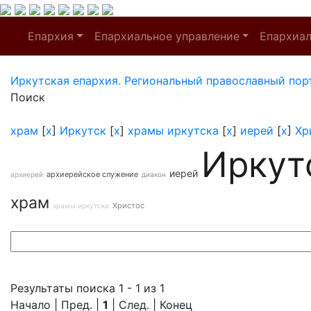
Епархия
Епархиальное управление
Епархиа
Иркутская епархия. Региональный православный пор
Поиск
храм
[
x
]
Иркутск
[
x
]
храмы иркутска
[
x
]
иерей
[
x
]
Хр
Иркут
иерей
архиерейское служение
архиерей
диакон
храм
Христос
храмы иркутска
Результаты поиска 1 - 1 из 1
Начало | Пред. |
1
| След. | Конец