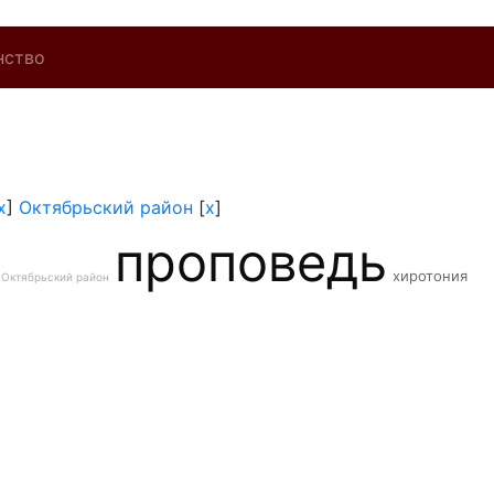
нство
x
]
Октябрьский район
[
x
]
проповедь
хиротония
Октябрьский район