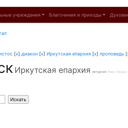
льные учреждения
Благочиния и приходы
Духове
тал
истос
[
x
]
диакон
[
x
]
Иркутская епархия
[
x
]
проповедь
[
ск
Иркутская епархия
литургия
Ново-Ленино