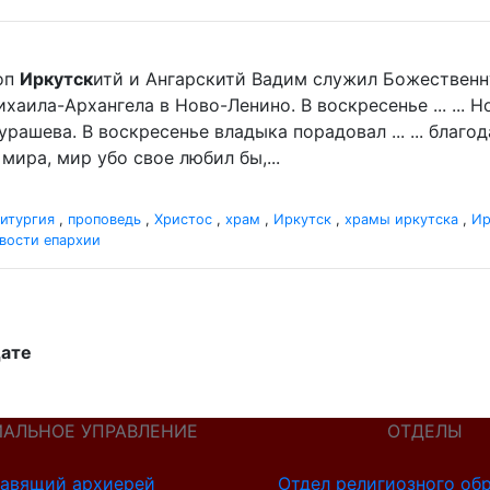
оп
Иркутск
итй и Ангарскитй Вадим служил Божественн
хаила-Архангела в Ново-Ленино. В воскресенье ... ...
рашева. В воскресенье владыка порадовал ... ... благ
мира, мир убо свое любил бы,...
итургия
,
проповедь
,
Христос
,
храм
,
Иркутск
,
храмы иркутска
,
Ир
вости епархии
дате
ИАЛЬНОЕ УПРАВЛЕНИЕ
ОТДЕЛЫ
авящий архиерей
Отдел религиозного об