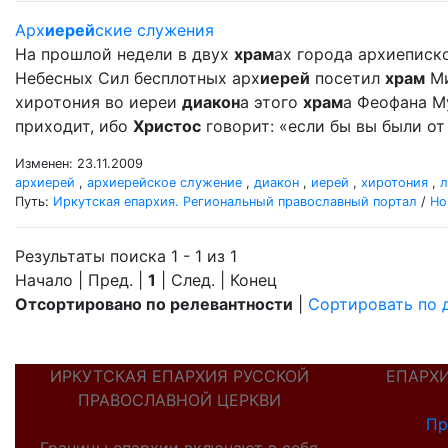
Арх
иерей
ские служения
На прошлой недели в двух
храм
ах города архиеписк
Небесных Сил бесплотных арх
иерей
посетил
храм
Ми
хиротония во иереи
диакон
а этого
храм
а Феофана Му
приходит, ибо
Христос
говорит: «если бы вы были от 
Изменен: 23.11.2009
архиерей
,
архиерейское служение
,
диакон
,
иерей
,
хиротония
,
л
Путь:
Иркутская епархия. Региональный православный портал
/
Но
Результаты поиска 1 - 1 из 1
Начало | Пред. |
1
| След. | Конец
Отсортировано по релевантности
|
Сортировать по 
ИРКУТСКАЯ ЕПАРХИЯ РУССКОЙ
ЕПАРХ
ПРАВОСЛАВНОЙ ЦЕРКВИ
Пр