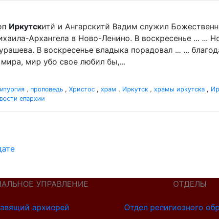
оп
Иркутск
итй и Ангарскитй Вадим служил Божественн
хаила-Архангела в Ново-Ленино. В воскресенье ... ...
рашева. В воскресенье владыка порадовал ... ... благ
мира, мир убо свое любил бы,...
итургия
,
проповедь
,
Христос
,
храм
,
Иркутск
,
храмы иркутска
,
Ир
вости епархии
дате
ИАЛЬНОЕ УПРАВЛЕНИЕ
ОТДЕЛЫ
авящий архиерей
Отдел религиозного об