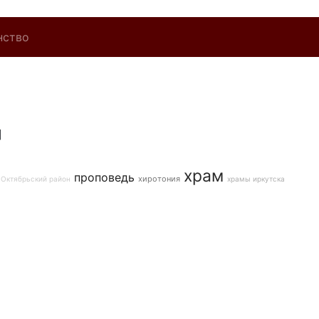
нство
]
храм
проповедь
хиротония
Октябрьский район
храмы иркутска