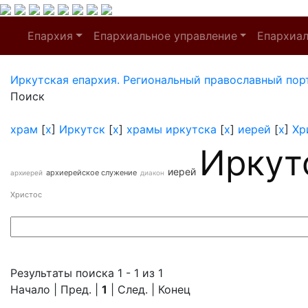
Епархия
Епархиальное управление
Епархиа
Иркутская епархия. Региональный православный пор
Поиск
храм
[
x
]
Иркутск
[
x
]
храмы иркутска
[
x
]
иерей
[
x
]
Хр
Иркут
иерей
архиерейское служение
архиерей
диакон
Христос
Результаты поиска 1 - 1 из 1
Начало | Пред. |
1
| След. | Конец