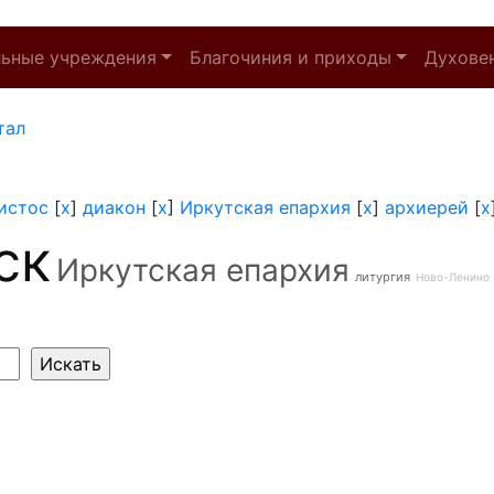
льные учреждения
Благочиния и приходы
Духове
тал
истос
[
x
]
диакон
[
x
]
Иркутская епархия
[
x
]
архиерей
[
x
ск
Иркутская епархия
литургия
Ново-Ленино