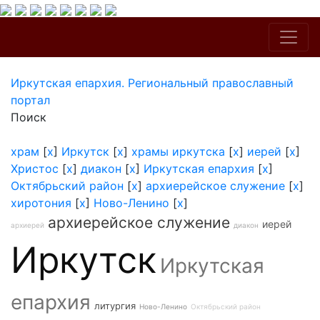
Иркутская епархия. Региональный православный
портал
Поиск
храм
[
x
]
Иркутск
[
x
]
храмы иркутска
[
x
]
иерей
[
x
]
Христос
[
x
]
диакон
[
x
]
Иркутская епархия
[
x
]
Октябрьский район
[
x
]
архиерейское служение
[
x
]
хиротония
[
x
]
Ново-Ленино
[
x
]
архиерейское служение
иерей
архиерей
диакон
Иркутск
Иркутская
епархия
литургия
Ново-Ленино
Октябрьский район