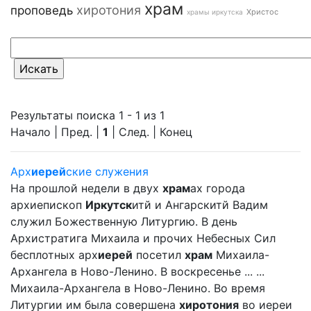
храм
хиротония
проповедь
Христос
храмы иркутска
Результаты поиска 1 - 1 из 1
Начало | Пред. |
1
| След. | Конец
Арх
иерей
ские служения
На прошлой недели в двух
храм
ах города
архиепископ
Иркутск
итй и Ангарскитй Вадим
служил Божественную Литургию. В день
Архистратига Михаила и прочих Небесных Сил
бесплотных арх
иерей
посетил
храм
Михаила-
Архангела в Ново-Ленино. В воскресенье ... ...
Михаила-Архангела в Ново-Ленино. Во время
Литургии им была совершена
хиротония
во иереи