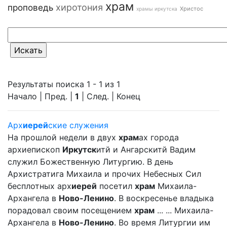
храм
хиротония
проповедь
Христос
храмы иркутска
Результаты поиска 1 - 1 из 1
Начало | Пред. |
1
| След. | Конец
Арх
иерей
ские служения
На прошлой недели в двух
храм
ах города
архиепископ
Иркутск
итй и Ангарскитй Вадим
служил Божественную Литургию. В день
Архистратига Михаила и прочих Небесных Сил
бесплотных арх
иерей
посетил
храм
Михаила-
Архангела в
Ново-Ленино
. В воскресенье владыка
порадовал своим посещением
храм
... ... Михаила-
Архангела в
Ново-Ленино
. Во время Литургии им