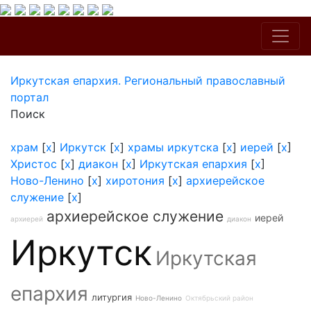
Иркутская епархия. Региональный православный
портал
Поиск
храм
[
x
]
Иркутск
[
x
]
храмы иркутска
[
x
]
иерей
[
x
]
Христос
[
x
]
диакон
[
x
]
Иркутская епархия
[
x
]
Ново-Ленино
[
x
]
хиротония
[
x
]
архиерейское
служение
[
x
]
архиерейское служение
иерей
архиерей
диакон
Иркутск
Иркутская
епархия
литургия
Ново-Ленино
Октябрьский район