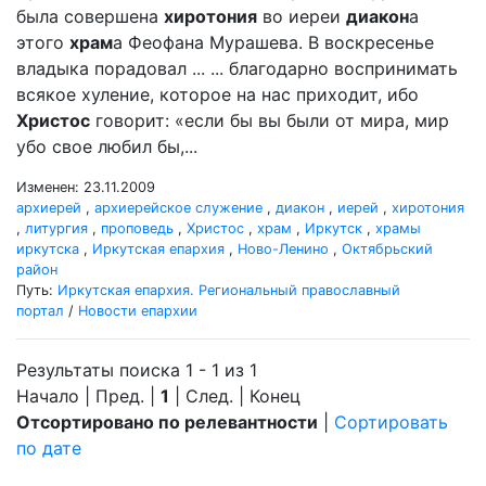
была совершена
хиротония
во иереи
диакон
а
этого
храм
а Феофана Мурашева. В воскресенье
владыка порадовал ... ... благодарно воспринимать
всякое хуление, которое на нас приходит, ибо
Христос
говорит: «если бы вы были от мира, мир
убо свое любил бы,...
Изменен: 23.11.2009
архиерей
,
архиерейское служение
,
диакон
,
иерей
,
хиротония
,
литургия
,
проповедь
,
Христос
,
храм
,
Иркутск
,
храмы
иркутска
,
Иркутская епархия
,
Ново-Ленино
,
Октябрьский
район
Путь:
Иркутская епархия. Региональный православный
портал
/
Новости епархии
Результаты поиска 1 - 1 из 1
Начало | Пред. |
1
| След. | Конец
Отсортировано по релевантности
|
Сортировать
по дате