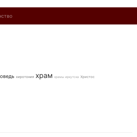
нство
храм
оведь
хиротония
Христос
храмы иркутска