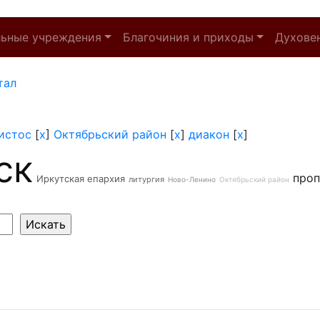
льные учреждения
Благочиния и приходы
Духове
тал
истос
[
x
]
Октябрьский район
[
x
]
диакон
[
x
]
ск
проп
Иркутская епархия
литургия
Ново-Ленино
Октябрьский район