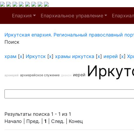
Епархия
Епархиальное управление
Епархиа
Иркутская епархия. Региональный православный пор
Поиск
храм
[
x
]
Иркутск
[
x
]
храмы иркутска
[
x
]
иерей
[
x
]
Хр
Иркут
иерей
архиерейское служение
архиерей
диакон
Результаты поиска 1 - 1 из 1
Начало | Пред. |
1
| След. | Конец