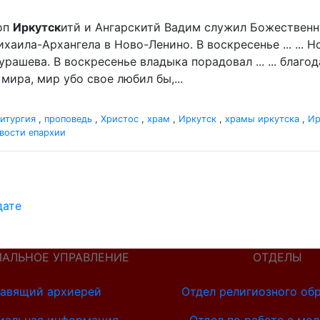
оп
Иркутск
итй и Ангарскитй Вадим служил Божественн
хаила-Архангела в Ново-Ленино. В воскресенье ... ...
рашева. В воскресенье владыка порадовал ... ... благ
мира, мир убо свое любил бы,...
итургия
,
проповедь
,
Христос
,
храм
,
Иркутск
,
храмы иркутска
,
Ир
вости епархии
дате
ИАЛЬНОЕ УПРАВЛЕНИЕ
ОТДЕЛЫ
авящий архиерей
Отдел религиозного об