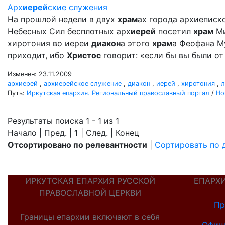
Арх
иерей
ские служения
На прошлой недели в двух
храм
ах города архиеписк
Небесных Сил бесплотных арх
иерей
посетил
храм
Ми
хиротония во иереи
диакон
а этого
храм
а Феофана Му
приходит, ибо
Христос
говорит: «если бы вы были от 
Изменен: 23.11.2009
архиерей
,
архиерейское служение
,
диакон
,
иерей
,
хиротония
,
л
Путь:
Иркутская епархия. Региональный православный портал
/
Но
Результаты поиска 1 - 1 из 1
Начало | Пред. |
1
| След. | Конец
Отсортировано по релевантности
|
Сортировать по 
ИРКУТСКАЯ ЕПАРХИЯ РУССКОЙ
ЕПАРХ
ПРАВОСЛАВНОЙ ЦЕРКВИ
Пр
Границы епархии включают в себя