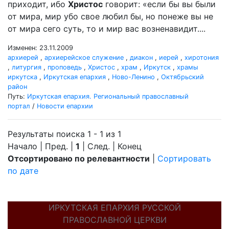
приходит, ибо
Христос
говорит: «если бы вы были
от мира, мир убо свое любил бы, но понеже вы не
от мира сего суть, то и мир вас возненавидит....
Изменен: 23.11.2009
архиерей
,
архиерейское служение
,
диакон
,
иерей
,
хиротония
,
литургия
,
проповедь
,
Христос
,
храм
,
Иркутск
,
храмы
иркутска
,
Иркутская епархия
,
Ново-Ленино
,
Октябрьский
район
Путь:
Иркутская епархия. Региональный православный
портал
/
Новости епархии
Результаты поиска 1 - 1 из 1
Начало | Пред. |
1
| След. | Конец
Отсортировано по релевантности
|
Сортировать
по дате
ИРКУТСКАЯ ЕПАРХИЯ РУССКОЙ
ПРАВОСЛАВНОЙ ЦЕРКВИ