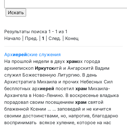
Результаты поиска 1 - 1 из 1
Начало | Пред. |
1
| След. | Конец
Арх
иерей
ские служения
На прошлой недели в двух
храм
ах города
архиепископ
Иркутск
итй и Ангарскитй Вадим
служил Божественную Литургию. В день
Архистратига Михаила и прочих Небесных Сил
бесплотных арх
иерей
посетил
храм
Михаила-
Архангела в Ново-Ленино. В воскресенье владыка
порадовал своим посещением
храм
святой
блаженной Ксении ... ... заповедей и не кичится
своими достоинствами, но, напротив, благодарно
воспринимать всякое хуление, которое на нас