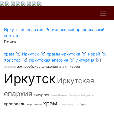
Иркутская епархия. Региональный православный
портал
Поиск
храм
[
x
]
Иркутск
[
x
]
храмы иркутска
[
x
]
иерей
[
x
]
Христос
[
x
]
Иркутская епархия
[
x
]
литургия
[
x
]
иерей
архиерейское служение
архиерей
диакон
Иркутск
Иркутская
епархия
литургия
Ново-Ленино
Октябрьский район
храм
проповедь
хиротония
Христос
храмы иркутска