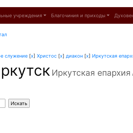
льные учреждения
Благочиния и приходы
Духове
тал
ое служение
[
x
]
Христос
[
x
]
диакон
[
x
]
Иркутская епарх
ркутск
Иркутская епархия