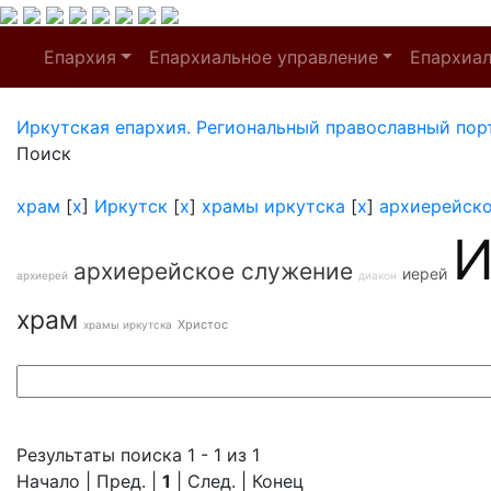
Епархия
Епархиальное управление
Епархиа
Иркутская епархия. Региональный православный пор
Поиск
храм
[
x
]
Иркутск
[
x
]
храмы иркутска
[
x
]
архиерейск
И
архиерейское служение
иерей
архиерей
диакон
храм
Христос
храмы иркутска
Результаты поиска 1 - 1 из 1
Начало | Пред. |
1
| След. | Конец