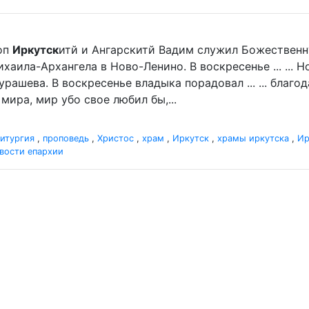
оп
Иркутск
итй и Ангарскитй Вадим служил Божественн
хаила-Архангела в Ново-Ленино. В воскресенье ... ...
рашева. В воскресенье владыка порадовал ... ... благ
мира, мир убо свое любил бы,...
итургия
,
проповедь
,
Христос
,
храм
,
Иркутск
,
храмы иркутска
,
Ир
вости епархии