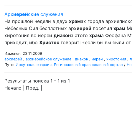
Арх
иерей
ские служения
На прошлой недели в двух
храм
ах города архиеписк
Небесных Сил бесплотных арх
иерей
посетил
храм
Ми
хиротония во иереи
диакон
а этого
храм
а Феофана Му
приходит, ибо
Христос
говорит: «если бы вы были от 
Изменен: 23.11.2009
архиерей
,
архиерейское служение
,
диакон
,
иерей
,
хиротония
,
л
Путь:
Иркутская епархия. Региональный православный портал
/
Но
Результаты поиска 1 - 1 из 1
Начало | Пред. |