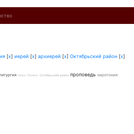
нство
ия
[
x
]
иерей
[
x
]
архиерей
[
x
]
Октябрьский район
[
x
]
проповедь
литургия
хиротония
Ново-Ленино
Октябрьский район