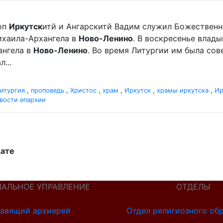
оп
Иркутск
итй и Ангарскитй Вадим служил Божественн
хаила-Архангела в
Ново-Ленино
. В воскресенье влад
нгела в
Ново-Ленино
. Во время Литургии им была со
...
итургия
,
проповедь
,
Христос
,
храм
,
Иркутск
,
храмы иркутска
,
Ир
вости епархии
дате
ИАЛЬНОЕ УПРАВЛЕНИЕ
ОТДЕЛЫ
авящий архиерей
Отдел религиозного об