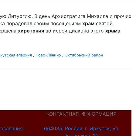
ую Литургию. В день Архистратига Михаила и прочих
ыка порадовал своим посещением
храм
святой
вершена
хиротония
во иереи диакона этого
храм
а
кутская епархия
,
Ново-Ленино
,
Октябрьский район
КОНТАКТНАЯ ИНФОРМАЦИЯ
разования
664035, Россия, г. Иркутск, ул.
Ангарская, 14