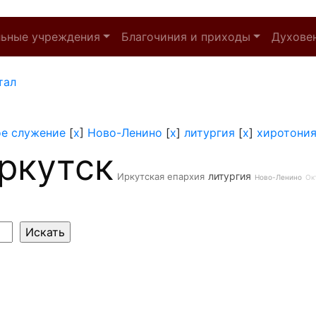
льные учреждения
Благочиния и приходы
Духове
тал
ое служение
[
x
]
Ново-Ленино
[
x
]
литургия
[
x
]
хиротони
ркутск
литургия
Иркутская епархия
Ново-Ленино
Ок