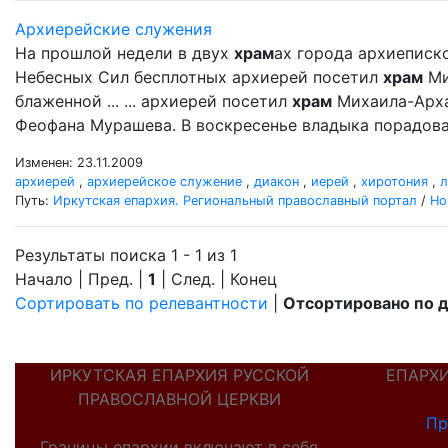
Архиерейские служения
На прошлой недели в двух
храм
ах города архиеписк
Небесных Сил бесплотных архиерей посетил
храм
Ми
блаженной ... ... архиерей посетил
храм
Михаила-Арха
Феофана Мурашева. В воскресенье владыка порадовал
Изменен: 23.11.2009
архиерей
,
архиерейское служение
,
диакон
,
иерей
,
хиротония
,
л
Путь:
Иркутская епархия. Региональный православный портал
/
Но
Результаты поиска 1 - 1 из 1
Начало | Пред. |
1
| След. | Конец
Сортировать по релевантности
|
Отсортировано по 
ИРКУТСКАЯ ЕПАРХИЯ РУССКОЙ
ЕПАРХ
ПРАВОСЛАВНОЙ ЦЕРКВИ
Пр
Границы епархии включают в себя