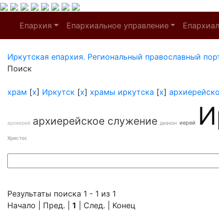
Епархия
Епархиальное управление
Епархиа
Иркутская епархия. Региональный православный пор
Поиск
храм
[
x
]
Иркутск
[
x
]
храмы иркутска
[
x
]
архиерейск
И
архиерейское служение
иерей
архиерей
диакон
Христос
Результаты поиска 1 - 1 из 1
Начало | Пред. |
1
| След. | Конец