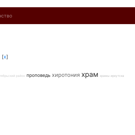
нство
я
[
x
]
храм
хиротония
проповедь
тябрьский район
храмы иркутска