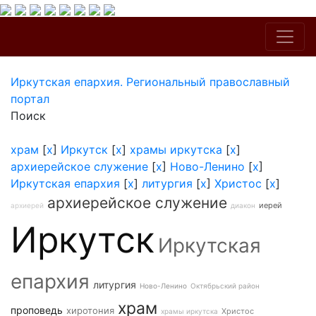
Иркутская епархия. Региональный православный
портал
Поиск
храм
[
x
]
Иркутск
[
x
]
храмы иркутска
[
x
]
архиерейское служение
[
x
]
Ново-Ленино
[
x
]
Иркутская епархия
[
x
]
литургия
[
x
]
Христос
[
x
]
архиерейское служение
иерей
архиерей
диакон
Иркутск
Иркутская
епархия
литургия
Ново-Ленино
Октябрьский район
храм
проповедь
хиротония
Христос
храмы иркутска