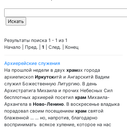
Результаты поиска 1 - 1 из 1
Начало | Пред. |
1
| След. | Конец
Архиерейские служения
На прошлой недели в двух
храм
ах города
архиепископ
Иркутск
итй и Ангарскитй Вадим
служил Божественную Литургию. В день
Архистратига Михаила и прочих Небесных Сил
бесплотных архиерей посетил
храм
Михаила-
Архангела в
Ново-Ленино
. В воскресенье владыка
порадовал своим посещением
храм
святой
блаженной ... ... но, напротив, благодарно
воспринимать всякое хуление, которое на нас