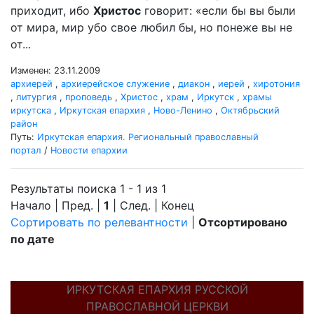
приходит, ибо
Христос
говорит: «если бы вы были
от мира, мир убо свое любил бы, но понеже вы не
от...
Изменен: 23.11.2009
архиерей
,
архиерейское служение
,
диакон
,
иерей
,
хиротония
,
литургия
,
проповедь
,
Христос
,
храм
,
Иркутск
,
храмы
иркутска
,
Иркутская епархия
,
Ново-Ленино
,
Октябрьский
район
Путь:
Иркутская епархия. Региональный православный
портал
/
Новости епархии
Результаты поиска 1 - 1 из 1
Начало | Пред. |
1
| След. | Конец
Сортировать по релевантности
|
Отсортировано
по дате
ИРКУТСКАЯ ЕПАРХИЯ РУССКОЙ
ПРАВОСЛАВНОЙ ЦЕРКВИ