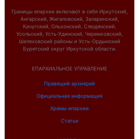
Границы епархии включают в себя Иркутский,
Ангарский, Жигаловский, Заларинский,
Качугский, Ольхонский, Слюдянский,
Усольский, Усть-Удинский, Черемховский,
Шелеховский районы и Усть-Ордынский
Бурятский округ Иркутской области.
ЕПАРХИАЛЬНОЕ УПРАВЛЕНИЕ
Правящий архиерей
Официальная информация
Храмы епархии
Статьи