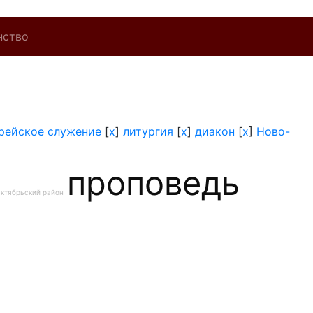
нство
рейское служение
[
x
]
литургия
[
x
]
диакон
[
x
]
Ново-
проповедь
ктябрьский район