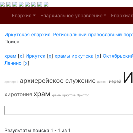
Епархия
Епархиальное управление
Епархиа
Иркутская епархия. Региональный православный пор
Поиск
храм
[
x
]
Иркутск
[
x
]
храмы иркутска
[
x
]
Октябрьски
Ленино
[
x
]
И
архиерейское служение
иерей
архиерей
диакон
храм
хиротония
храмы иркутска
Христос
Результаты поиска 1 - 1 из 1