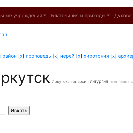
льные учреждения
Благочиния и приходы
Духове
тал
й район
[
x
]
проповедь
[
x
]
иерей
[
x
]
хиротония
[
x
]
архие
ркутск
литургия
Иркутская епархия
Ново-Ленино
О