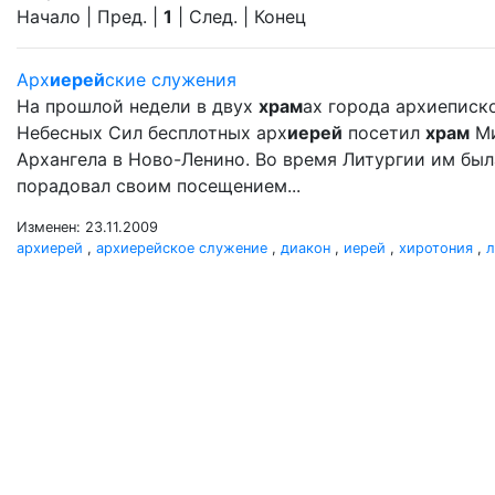
Начало | Пред. |
1
| След. | Конец
Арх
иерей
ские служения
На прошлой недели в двух
храм
ах города архиеписк
Небесных Сил бесплотных арх
иерей
посетил
храм
Ми
Архангела в Ново-Ленино. Во время Литургии им бы
порадовал своим посещением...
Изменен: 23.11.2009
архиерей
,
архиерейское служение
,
диакон
,
иерей
,
хиротония
,
л