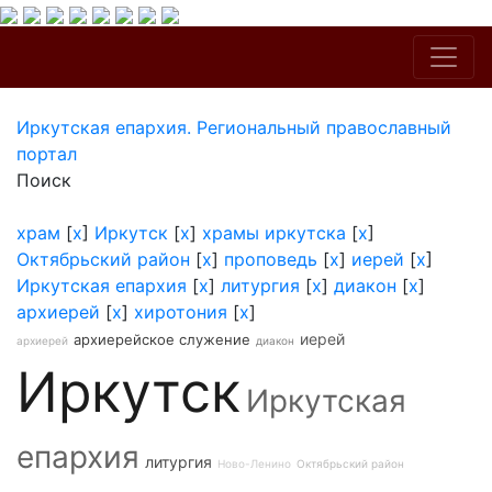
Иркутская епархия. Региональный православный
портал
Поиск
храм
[
x
]
Иркутск
[
x
]
храмы иркутска
[
x
]
Октябрьский район
[
x
]
проповедь
[
x
]
иерей
[
x
]
Иркутская епархия
[
x
]
литургия
[
x
]
диакон
[
x
]
архиерей
[
x
]
хиротония
[
x
]
иерей
архиерейское служение
архиерей
диакон
Иркутск
Иркутская
епархия
литургия
Ново-Ленино
Октябрьский район