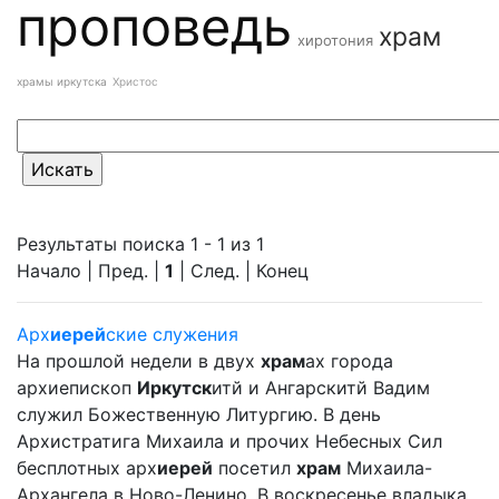
проповедь
храм
хиротония
храмы иркутска
Христос
Результаты поиска 1 - 1 из 1
Начало | Пред. |
1
| След. | Конец
Арх
иерей
ские служения
На прошлой недели в двух
храм
ах города
архиепископ
Иркутск
итй и Ангарскитй Вадим
служил Божественную Литургию. В день
Архистратига Михаила и прочих Небесных Сил
бесплотных арх
иерей
посетил
храм
Михаила-
Архангела в Ново-Ленино. В воскресенье владыка