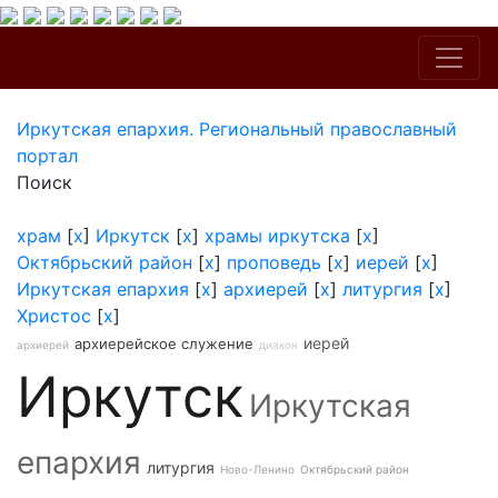
Иркутская епархия. Региональный православный
портал
Поиск
храм
[
x
]
Иркутск
[
x
]
храмы иркутска
[
x
]
Октябрьский район
[
x
]
проповедь
[
x
]
иерей
[
x
]
Иркутская епархия
[
x
]
архиерей
[
x
]
литургия
[
x
]
Христос
[
x
]
иерей
архиерейское служение
архиерей
диакон
Иркутск
Иркутская
епархия
литургия
Ново-Ленино
Октябрьский район