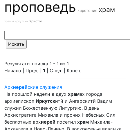
проповедь
храм
хиротония
Христос
храмы иркутска
Результаты поиска 1 - 1 из 1
Начало | Пред. |
1
| След. | Конец
Арх
иерей
ские служения
На прошлой недели в двух
храм
ах города
архиепископ
Иркутск
итй и Ангарскитй Вадим
служил Божественную Литургию. В день
Архистратига Михаила и прочих Небесных Сил
бесплотных арх
иерей
посетил
храм
Михаила-
Архангела в Ново-Ленино. В воскресенье владыка