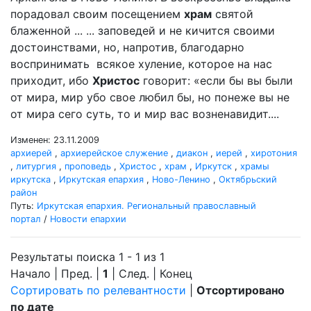
порадовал своим посещением
храм
святой
блаженной ... ... заповедей и не кичится своими
достоинствами, но, напротив, благодарно
воспринимать всякое хуление, которое на нас
приходит, ибо
Христос
говорит: «если бы вы были
от мира, мир убо свое любил бы, но понеже вы не
от мира сего суть, то и мир вас возненавидит....
Изменен: 23.11.2009
архиерей
,
архиерейское служение
,
диакон
,
иерей
,
хиротония
,
литургия
,
проповедь
,
Христос
,
храм
,
Иркутск
,
храмы
иркутска
,
Иркутская епархия
,
Ново-Ленино
,
Октябрьский
район
Путь:
Иркутская епархия. Региональный православный
портал
/
Новости епархии
Результаты поиска 1 - 1 из 1
Начало | Пред. |
1
| След. | Конец
Сортировать по релевантности
|
Отсортировано
по дате