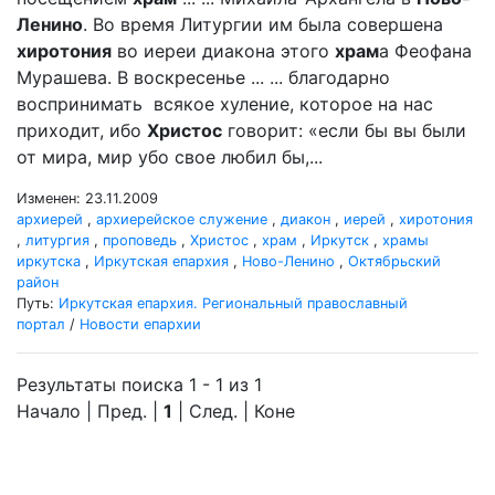
Ленино
. Во время Литургии им была совершена
хиротония
во иереи диакона этого
храм
а Феофана
Мурашева. В воскресенье ... ... благодарно
воспринимать всякое хуление, которое на нас
приходит, ибо
Христос
говорит: «если бы вы были
от мира, мир убо свое любил бы,...
Изменен: 23.11.2009
архиерей
,
архиерейское служение
,
диакон
,
иерей
,
хиротония
,
литургия
,
проповедь
,
Христос
,
храм
,
Иркутск
,
храмы
иркутска
,
Иркутская епархия
,
Ново-Ленино
,
Октябрьский
район
Путь:
Иркутская епархия. Региональный православный
портал
/
Новости епархии
Результаты поиска 1 - 1 из 1
Начало | Пред. |
1
| След. | Коне