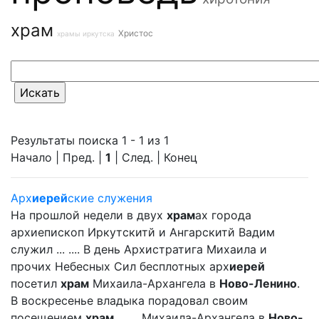
храм
Христос
храмы иркутска
Результаты поиска 1 - 1 из 1
Начало | Пред. |
1
| След. | Конец
Арх
иерей
ские служения
На прошлой недели в двух
храм
ах города
архиепископ Иркутскитй и Ангарскитй Вадим
служил ... .... В день Архистратига Михаила и
прочих Небесных Сил бесплотных арх
иерей
посетил
храм
Михаила-Архангела в
Ново-Ленино
.
В воскресенье владыка порадовал своим
посещением
храм
... ... Михаила-Архангела в
Ново-