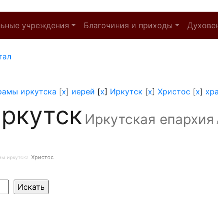
льные учреждения
Благочиния и приходы
Духове
тал
рамы иркутска
[
x
]
иерей
[
x
]
Иркутск
[
x
]
Христос
[
x
]
хр
ркутск
Иркутская епархия
Христос
мы иркутска