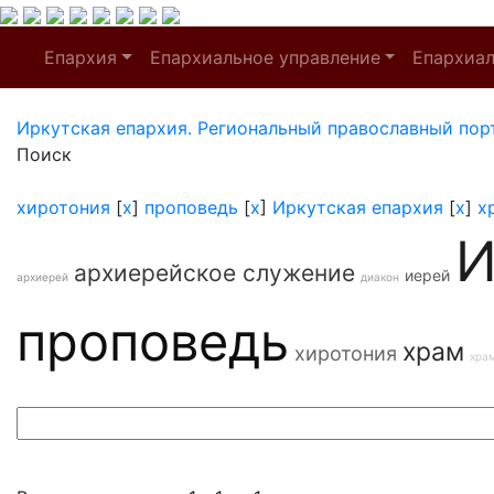
Епархия
Епархиальное управление
Епархиа
Иркутская епархия. Региональный православный пор
Поиск
хиротония
[
x
]
проповедь
[
x
]
Иркутская епархия
[
x
]
х
И
архиерейское служение
иерей
архиерей
диакон
проповедь
храм
хиротония
хра