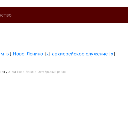
нство
ам
[
x
]
Ново-Ленино
[
x
]
архиерейское служение
[
x
]
литургия
Ново-Ленино
Октябрьский район