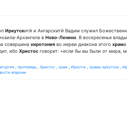
оп
Иркутск
итй и Ангарскитй Вадим служил Божественн
хаила-Архангела в
Ново-Ленино
. В воскресенье вла
ыла совершена
хиротония
во иереи диакона этого
храм
а
дит, ибо
Христос
говорит: «если бы вы были от мира, ми
итургия
,
проповедь
,
Христос
,
храм
,
Иркутск
,
храмы иркутска
,
Ир
вости епархии