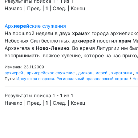
Результаты поиска 1 - 1 из 1
Начало | Пред. |
1
| След. | Конец
Арх
иерей
ские служения
На прошлой недели в двух
храм
ах города архиеписк
Небесных Сил бесплотных арх
иерей
посетил
храм
Ми
Архангела в
Ново-Ленино
. Во время Литургии им б
воспринимать всякое хуление, которое на нас прихо
Изменен: 23.11.2009
архиерей
,
архиерейское служение
,
диакон
,
иерей
,
хиротония
,
л
Путь:
Иркутская епархия. Региональный православный портал
/
Но
Результаты поиска 1 - 1 из 1
Начало | Пред. |
1
| След. | Конец