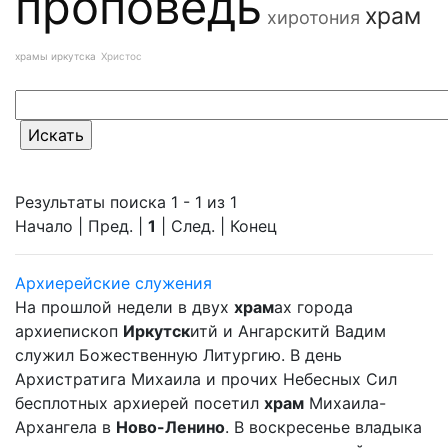
проповедь
храм
хиротония
храмы иркутска
Христос
Результаты поиска 1 - 1 из 1
Начало | Пред. |
1
| След. | Конец
Архиерейские служения
На прошлой недели в двух
храм
ах города
архиепископ
Иркутск
итй и Ангарскитй Вадим
служил Божественную Литургию. В день
Архистратига Михаила и прочих Небесных Сил
бесплотных архиерей посетил
храм
Михаила-
Архангела в
Ново-Ленино
. В воскресенье владыка