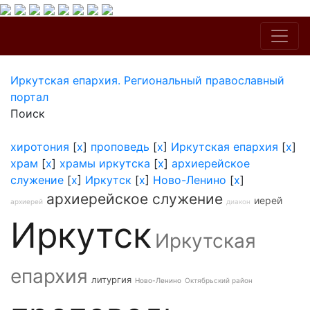
Иркутская епархия. Региональный православный
портал
Поиск
хиротония
[
x
]
проповедь
[
x
]
Иркутская епархия
[
x
]
храм
[
x
]
храмы иркутска
[
x
]
архиерейское
служение
[
x
]
Иркутск
[
x
]
Ново-Ленино
[
x
]
архиерейское служение
иерей
архиерей
диакон
Иркутск
Иркутская
епархия
литургия
Ново-Ленино
Октябрьский район