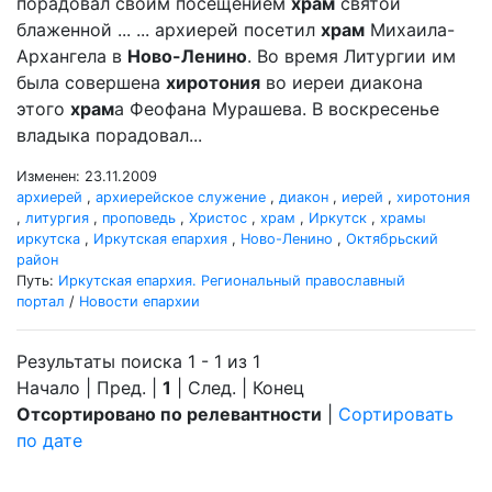
порадовал своим посещением
храм
святой
блаженной ... ... архиерей посетил
храм
Михаила-
Архангела в
Ново-Ленино
. Во время Литургии им
была совершена
хиротония
во иереи диакона
этого
храм
а Феофана Мурашева. В воскресенье
владыка порадовал...
Изменен: 23.11.2009
архиерей
,
архиерейское служение
,
диакон
,
иерей
,
хиротония
,
литургия
,
проповедь
,
Христос
,
храм
,
Иркутск
,
храмы
иркутска
,
Иркутская епархия
,
Ново-Ленино
,
Октябрьский
район
Путь:
Иркутская епархия. Региональный православный
портал
/
Новости епархии
Результаты поиска 1 - 1 из 1
Начало | Пред. |
1
| След. | Конец
Отсортировано по релевантности
|
Сортировать
по дате