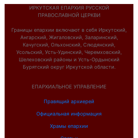
ИРКУТСКАЯ ЕПАРХИЯ РУССКОЙ
ПРАВОСЛАВНОЙ ЦЕРКВИ
Границы епархии включают в себя Иркутский,
Ангарский, Жигаловский, Заларинский,
Качугский, Ольхонский, Слюдянский,
Усольский, Усть-Удинский, Черемховский,
Шелеховский районы и Усть-Ордынский
Бурятский округ Иркутской области.
ЕПАРХИАЛЬНОЕ УПРАВЛЕНИЕ
Правящий архиерей
Официальная информация
Храмы епархии