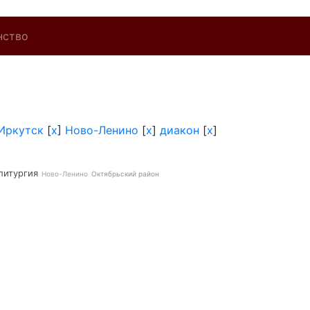
нство
Иркутск
[
x
]
Ново-Ленино
[
x
]
диакон
[
x
]
литургия
Ново-Ленино
Октябрьский район