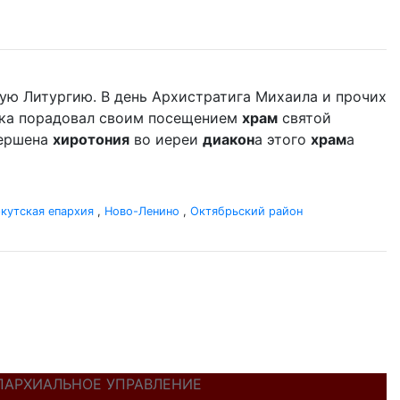
ую Литургию. В день Архистратига Михаила и прочих
ыка порадовал своим посещением
храм
святой
вершена
хиротония
во иереи
диакон
а этого
храм
а
кутская епархия
,
Ново-Ленино
,
Октябрьский район
ПАРХИАЛЬНОЕ УПРАВЛЕНИЕ