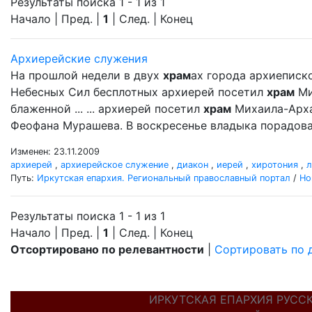
Результаты поиска 1 - 1 из 1
Начало | Пред. |
1
| След. | Конец
Архиерейские служения
На прошлой недели в двух
храм
ах города архиеписк
Небесных Сил бесплотных архиерей посетил
храм
Ми
блаженной ... ... архиерей посетил
храм
Михаила-Арха
Феофана Мурашева. В воскресенье владыка порадова
Изменен: 23.11.2009
архиерей
,
архиерейское служение
,
диакон
,
иерей
,
хиротония
,
л
Путь:
Иркутская епархия. Региональный православный портал
/
Но
Результаты поиска 1 - 1 из 1
Начало | Пред. |
1
| След. | Конец
Отсортировано по релевантности
|
Сортировать по 
ИРКУТСКАЯ ЕПАРХИЯ РУСС