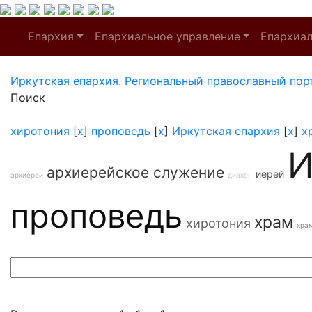
Епархия
Епархиальное управление
Епархиа
Иркутская епархия. Региональный православный пор
Поиск
хиротония
[
x
]
проповедь
[
x
]
Иркутская епархия
[
x
]
х
И
архиерейское служение
иерей
архиерей
диакон
проповедь
храм
хиротония
хра