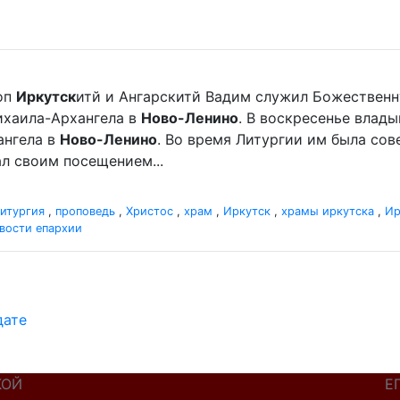
оп
Иркутск
итй и Ангарскитй Вадим служил Божественн
хаила-Архангела в
Ново-Ленино
. В воскресенье влад
нгела в
Ново-Ленино
. Во время Литургии им была со
л своим посещением...
итургия
,
проповедь
,
Христос
,
храм
,
Иркутск
,
храмы иркутска
,
Ир
вости епархии
дате
КОЙ
Е