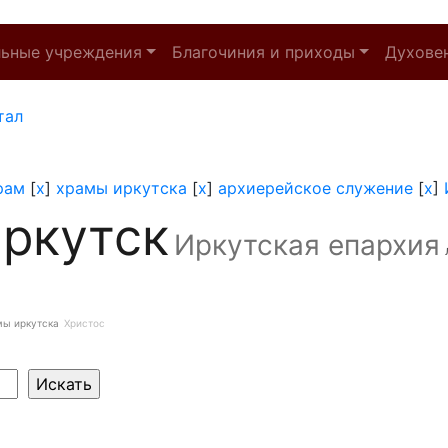
льные учреждения
Благочиния и приходы
Духове
тал
рам
[
x
]
храмы иркутска
[
x
]
архиерейское служение
[
x
]
ркутск
Иркутская епархия
мы иркутска
Христос