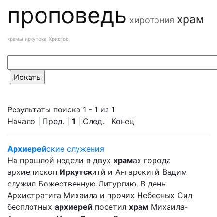
проповедь
храм
хиротония
храмы иркутска
Христос
Результаты поиска 1 - 1 из 1
Начало | Пред. |
1
| След. | Конец
Архиерей
ские служения
На прошлой недели в двух
храм
ах города
архиепископ
Иркутск
итй и Ангарскитй Вадим
служил Божественную Литургию. В день
Архистратига Михаила и прочих Небесных Сил
бесплотных
архиерей
посетил
храм
Михаила-