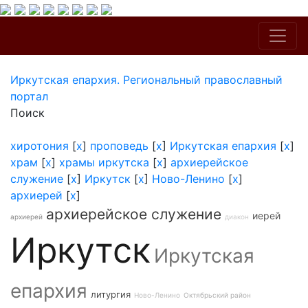
Иркутская епархия. Региональный православный
портал
Поиск
хиротония
[
x
]
проповедь
[
x
]
Иркутская епархия
[
x
]
храм
[
x
]
храмы иркутска
[
x
]
архиерейское
служение
[
x
]
Иркутск
[
x
]
Ново-Ленино
[
x
]
архиерей
[
x
]
архиерейское служение
иерей
архиерей
диакон
Иркутск
Иркутская
епархия
литургия
Ново-Ленино
Октябрьский район