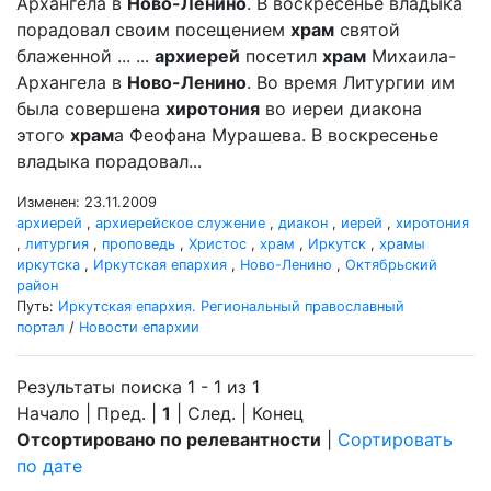
Архангела в
Ново-Ленино
. В воскресенье владыка
порадовал своим посещением
храм
святой
блаженной ... ...
архиерей
посетил
храм
Михаила-
Архангела в
Ново-Ленино
. Во время Литургии им
была совершена
хиротония
во иереи диакона
этого
храм
а Феофана Мурашева. В воскресенье
владыка порадовал...
Изменен: 23.11.2009
архиерей
,
архиерейское служение
,
диакон
,
иерей
,
хиротония
,
литургия
,
проповедь
,
Христос
,
храм
,
Иркутск
,
храмы
иркутска
,
Иркутская епархия
,
Ново-Ленино
,
Октябрьский
район
Путь:
Иркутская епархия. Региональный православный
портал
/
Новости епархии
Результаты поиска 1 - 1 из 1
Начало | Пред. |
1
| След. | Конец
Отсортировано по релевантности
|
Сортировать
по дате