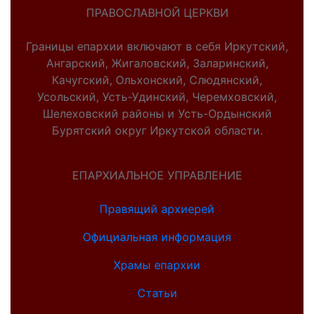
ПРАВОСЛАВНОЙ ЦЕРКВИ
Границы епархии включают в себя Иркутский,
Ангарский, Жигаловский, Заларинский,
Качугский, Ольхонский, Слюдянский,
Усольский, Усть-Удинский, Черемховский,
Шелеховский районы и Усть-Ордынский
Бурятский округ Иркутской области.
ЕПАРХИАЛЬНОЕ УПРАВЛЕНИЕ
Правящий архиерей
Официальная информация
Храмы епархии
Статьи