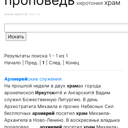
храм
хиротония
храмы иркутска
Христос
Результаты поиска 1 - 1 из 1
Начало | Пред. |
1
| След. | Конец
Арх
иерей
ские служения
На прошлой недели в двух
храм
ах города
архиепископ
Иркутск
итй и Ангарскитй Вадим
служил Божественную Литургию. В день
Архистратига Михаила и прочих Небесных Сил
бесплотных
арх
иерей
посетил
храм
Михаила-
Архангела в Ново-Ленино. В воскресенье владыка
порадовал ... ...
арх
иерей
посетил
храм
Михаила-