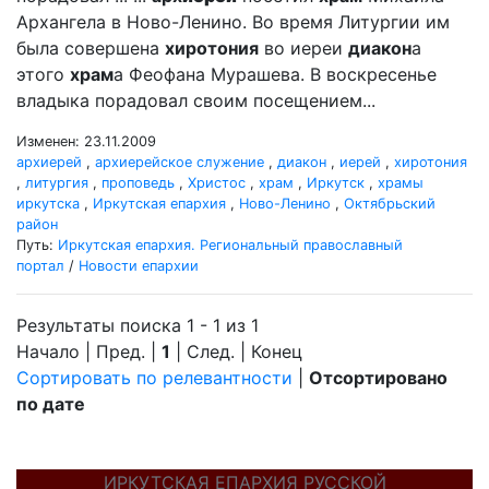
Архангела в Ново-Ленино. Во время Литургии им
была совершена
хиротония
во иереи
диакон
а
этого
храм
а Феофана Мурашева. В воскресенье
владыка порадовал своим посещением...
Изменен: 23.11.2009
архиерей
,
архиерейское служение
,
диакон
,
иерей
,
хиротония
,
литургия
,
проповедь
,
Христос
,
храм
,
Иркутск
,
храмы
иркутска
,
Иркутская епархия
,
Ново-Ленино
,
Октябрьский
район
Путь:
Иркутская епархия. Региональный православный
портал
/
Новости епархии
Результаты поиска 1 - 1 из 1
Начало | Пред. |
1
| След. | Конец
Сортировать по релевантности
|
Отсортировано
по дате
ИРКУТСКАЯ ЕПАРХИЯ РУССКОЙ