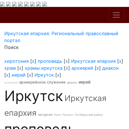
Иркутская епархия. Региональный православный
портал
Поиск
хиротония
[
x
]
проповедь
[
x
]
Иркутская епархия
[
x
]
храм
[
x
]
храмы иркутска
[
x
]
архиерей
[
x
]
диакон
[
x
]
иерей
[
x
]
Иркутск
[
x
]
иерей
архиерейское служение
архиерей
диакон
Иркутск
Иркутская
епархия
литургия
Ново-Ленино
Октябрьский район
проповедь