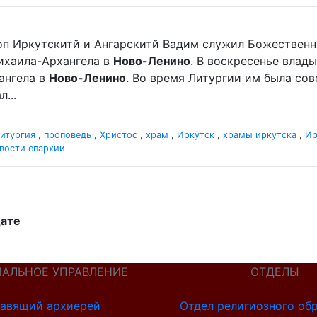
оп Иркутскитй и Ангарскитй Вадим служил Божественн
хаила-Архангела в
Ново-Ленино
. В воскресенье вла
ангела в
Ново-Ленино
. Во время Литургии им была со
...
итургия
,
проповедь
,
Христос
,
храм
,
Иркутск
,
храмы иркутска
,
Ир
вости епархии
дате
ИАЛЬНОЕ УПРАВЛЕНИЕ
ОТДЕЛЫ
авящий архиерей
Отдел религиозного об