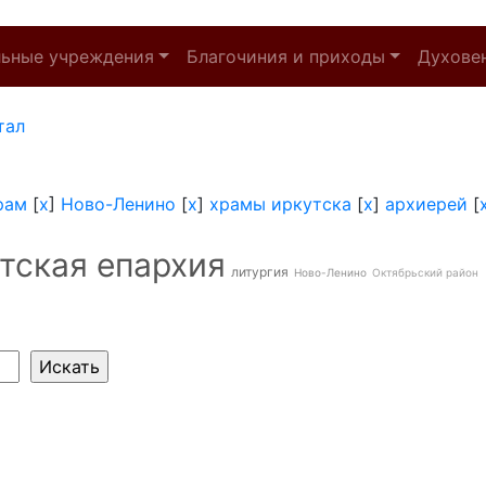
льные учреждения
Благочиния и приходы
Духове
тал
рам
[
x
]
Ново-Ленино
[
x
]
храмы иркутска
[
x
]
архиерей
[
тская епархия
литургия
Ново-Ленино
Октябрьский район