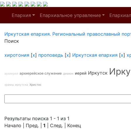
Епархия
Епархиальное управление
Епархиа
Иркутская епархия. Региональный православный пор
Поиск
хиротония
[
x
]
проповедь
[
x
]
Иркутская епархия
[
x
]
х
Ирку
Иркутск
иерей
архиерейское служение
архиерей
диакон
храмы иркутска
Христос
Результаты поиска 1 - 1 из 1
Начало | Пред. |
1
| След. | Конец