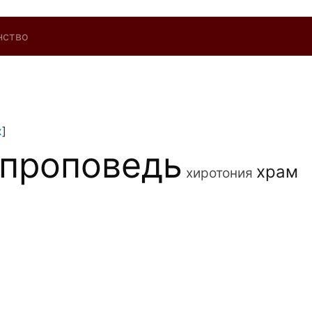
нство
x
]
проповедь
храм
хиротония