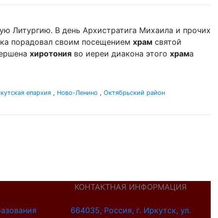
ую Литургию. В день Архистратига Михаила и прочих
дыка порадовал своим посещением
храм
святой
вершена
хиротония
во иереи диакона этого
храм
а
кутская епархия
,
Ново-Ленино
,
Октябрьский район
КОНТАКТНАЯ ИНФОРМАЦИЯ
разования
664035, Россия, г. Иркутск, ул.