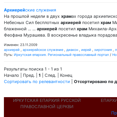
Архиерей
ские служения
На прошлой недели в двух
храм
ах города архиеписк
Небесных Сил бесплотных
архиерей
посетил
храм
Ми
блаженной ... ...
архиерей
посетил
храм
Михаила-Арх
Феофана Мурашева. В воскресенье владыка порадовал
Изменен: 23.11.2009
архиерей
,
архиерейское служение
,
диакон
,
иерей
,
хиротония
,
л
Путь:
Иркутская епархия. Региональный православный портал
/
Но
Результаты поиска 1 - 1 из 1
Начало | Пред. |
1
| След. | Конец
Сортировать по релевантности
|
Отсортировано по 
ИРКУТСКАЯ ЕПАРХИЯ РУССКОЙ
ЕПАРХ
ПРАВОСЛАВНОЙ ЦЕРКВИ
Пр