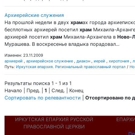
Архиерейские служения
На прошлой недели в двух
храм
ах города архиеписк
бесплотных архиерей посетил
храм
Михаила-Арханг
архиерей посетил
храм
Михаила-Архангела в
Ново-
Мурашева. В воскресенье владыка порадовал...
Изменен: 23.11.2009
архиерей
,
архиерейское служение
,
диакон
,
иерей
,
хиротония
,
л
Путь:
Иркутская епархия. Региональный православный портал
/
Но
Результаты поиска 1 - 1 из 1
Начало | Пред. |
1
| След. | Конец
Сортировать по релевантности
|
Отсортировано по 
ИРКУТСКАЯ ЕПАРХИЯ РУССКОЙ
ЕПАРХ
ПРАВОСЛАВНОЙ ЦЕРКВИ
Пр