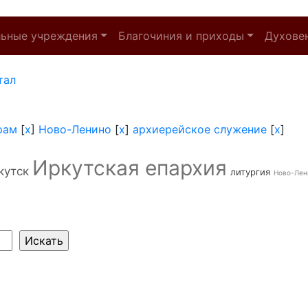
льные учреждения
Благочиния и приходы
Духове
тал
рам
[
x
]
Ново-Ленино
[
x
]
архиерейское служение
[
x
]
Иркутская епархия
кутск
литургия
Ново-Лен