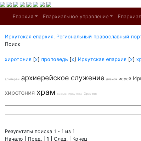
Епархия
Епархиальное управление
Епархиа
Иркутская епархия. Региональный православный пор
Поиск
хиротония
[
x
]
проповедь
[
x
]
Иркутская епархия
[
x
]
х
архиерейское служение
Ир
иерей
архиерей
диакон
храм
хиротония
храмы иркутска
Христос
Результаты поиска 1 - 1 из 1
Начало | Пред. |
1
| След. | Конец