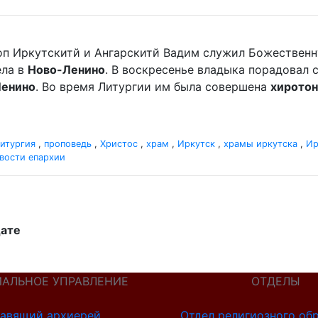
оп Иркутскитй и Ангарскитй Вадим служил Божественную
ела в
Ново-Ленино
. В воскресенье владыка порадовал
Ленино
. Во время Литургии им была совершена
хиротон
итургия
,
проповедь
,
Христос
,
храм
,
Иркутск
,
храмы иркутска
,
Ир
вости епархии
дате
ИАЛЬНОЕ УПРАВЛЕНИЕ
ОТДЕЛЫ
авящий архиерей
Отдел религиозного об