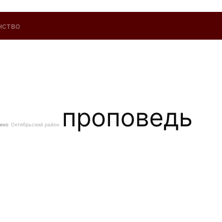
нство
проповедь
ино
Октябрьский район