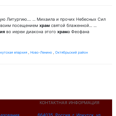
 Литургию.... ... Михаила и прочих Небесных Сил
 своим посещением
храм
святой блаженной... ...
ия
во иереи диакона этого
храм
а Феофана
кутская епархия
,
Ново-Ленино
,
Октябрьский район
КОНТАКТНАЯ ИНФОРМАЦИЯ
разования
664035, Россия, г. Иркутск, ул.