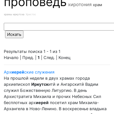
проповедь
хиротония
храм
храмы иркутска
Христос
Результаты поиска 1 - 1 из 1
Начало | Пред. |
1
| След. | Конец
Арх
иерей
ские служения
На прошлой недели в двух храмах города
архиепископ
Иркутск
итй и Ангарскитй Вадим
служил Божественную Литургию. В день
Архистратига Михаила и прочих Небесных Сил
бесплотных арх
иерей
посетил храм Михаила-
Архангела в Ново-Ленино. В воскресенье владыка