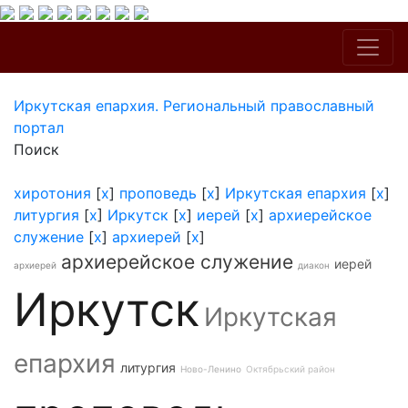
Иркутская епархия. Региональный православный
портал
Поиск
хиротония
[
x
]
проповедь
[
x
]
Иркутская епархия
[
x
]
литургия
[
x
]
Иркутск
[
x
]
иерей
[
x
]
архиерейское
служение
[
x
]
архиерей
[
x
]
архиерейское служение
иерей
архиерей
диакон
Иркутск
Иркутская
епархия
литургия
Ново-Ленино
Октябрьский район