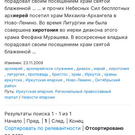
порадовал своим посещением храм святой
блаженной ... ... и прочих Небесных Сил бесплотных
арх
иерей
посетил храм Михаила-Архангела в
Ново-Ленино. Во время Литургии им была
совершена
хиротония
во иереи диакона этого
храма Феофана Мурашева. В воскресенье владыка
порадовал своим посещением храм святой
блаженной ...
Изменен: 23.11.2009
архиерей
,
архиерейское служение
,
диакон
,
иерей
,
хиротония
,
литургия
,
проповедь
,
Христос
,
храм
,
Иркутск
,
храмы
иркутска
,
Иркутская епархия
,
Ново-Ленино
,
Октябрьский
район
Путь:
Иркутская епархия. Региональный православный
портал
/
Новости епархии
Результаты поиска 1 - 1 из 1
Начало | Пред. |
1
| След. | Конец
Сортировать по релевантности
|
Отсортировано