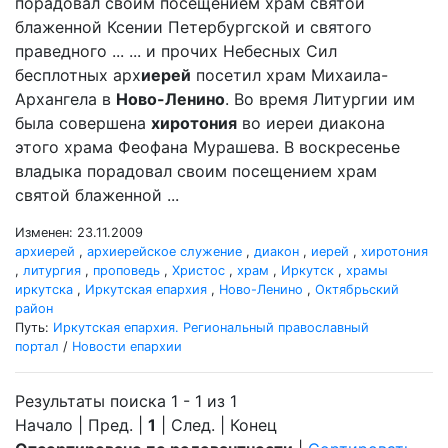
порадовал своим посещением храм святой
блаженной Ксении Петербургской и святого
праведного ... ... и прочих Небесных Сил
бесплотных арх
иерей
посетил храм Михаила-
Архангела в
Ново-Ленино
. Во время Литургии им
была совершена
хиротония
во иереи диакона
этого храма Феофана Мурашева. В воскресенье
владыка порадовал своим посещением храм
святой блаженной ...
Изменен: 23.11.2009
архиерей
,
архиерейское служение
,
диакон
,
иерей
,
хиротония
,
литургия
,
проповедь
,
Христос
,
храм
,
Иркутск
,
храмы
иркутска
,
Иркутская епархия
,
Ново-Ленино
,
Октябрьский
район
Путь:
Иркутская епархия. Региональный православный
портал
/
Новости епархии
Результаты поиска 1 - 1 из 1
Начало | Пред. |
1
| След. | Конец