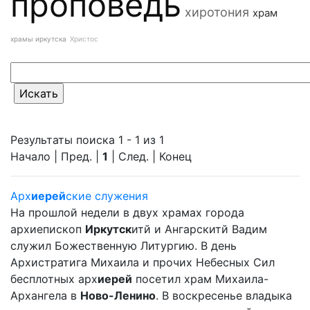
проповедь
хиротония
храм
храмы иркутска
Христос
Результаты поиска 1 - 1 из 1
Начало | Пред. |
1
| След. | Конец
Арх
иерей
ские служения
На прошлой недели в двух храмах города
архиепископ
Иркутск
итй и Ангарскитй Вадим
служил Божественную Литургию. В день
Архистратига Михаила и прочих Небесных Сил
бесплотных арх
иерей
посетил храм Михаила-
Архангела в
Ново-Ленино
. В воскресенье владыка