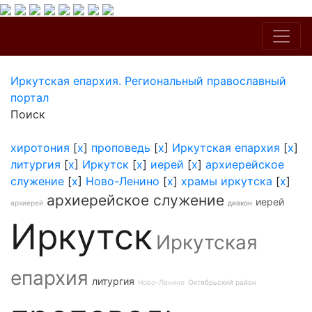
Иркутская епархия. Региональный православный
портал
Поиск
хиротония
[
x
]
проповедь
[
x
]
Иркутская епархия
[
x
]
литургия
[
x
]
Иркутск
[
x
]
иерей
[
x
]
архиерейское
служение
[
x
]
Ново-Ленино
[
x
]
храмы иркутска
[
x
]
архиерейское служение
иерей
архиерей
диакон
Иркутск
Иркутская
епархия
литургия
Ново-Ленино
Октябрьский район