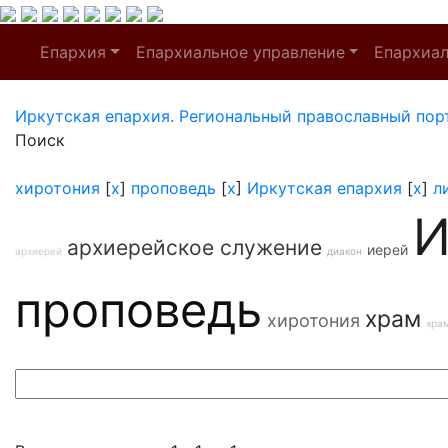
Епархия
Епархиальное управление
Епархиа
Иркутская епархия. Региональный православный пор
Поиск
хиротония
[
x
]
проповедь
[
x
]
Иркутская епархия
[
x
]
л
И
архиерейское служение
иерей
архиерей
диакон
проповедь
храм
хиротония
хра