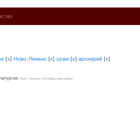
нство
ие
[
x
]
Ново-Ленино
[
x
]
храм
[
x
]
архиерей
[
x
]
литургия
Ново-Ленино
Октябрьский район