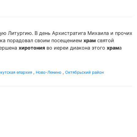
ую Литургию. В день Архистратига Михаила и прочих
дыка порадовал своим посещением
храм
святой
вершена
хиротония
во иереи диакона этого
храм
а
кутская епархия
,
Ново-Ленино
,
Октябрьский район