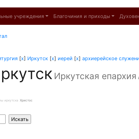
льные учреждения
Благочиния и приходы
Духове
тал
итургия
[
x
]
Иркутск
[
x
]
иерей
[
x
]
архиерейское служен
ркутск
Иркутская епархия
мы иркутска
Христос