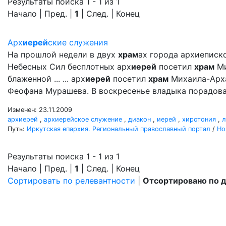
Результаты поиска 1 - 1 из 1
Начало | Пред. |
1
| След. | Конец
Арх
иерей
ские служения
На прошлой недели в двух
храм
ах города архиеписк
Небесных Сил бесплотных арх
иерей
посетил
храм
Ми
блаженной ... ... арх
иерей
посетил
храм
Михаила-Арх
Феофана Мурашева. В воскресенье владыка порадовал
Изменен: 23.11.2009
архиерей
,
архиерейское служение
,
диакон
,
иерей
,
хиротония
,
л
Путь:
Иркутская епархия. Региональный православный портал
/
Но
Результаты поиска 1 - 1 из 1
Начало | Пред. |
1
| След. | Конец
Сортировать по релевантности
|
Отсортировано по 