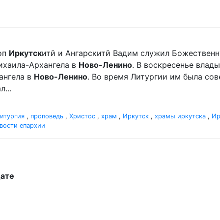
оп
Иркутск
итй и Ангарскитй Вадим служил Божественн
хаила-Архангела в
Ново-Ленино
. В воскресенье вла
ангела в
Ново-Ленино
. Во время Литургии им была со
...
итургия
,
проповедь
,
Христос
,
храм
,
Иркутск
,
храмы иркутска
,
Ир
вости епархии
дате