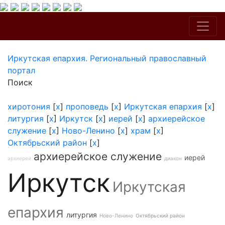
Иркутская епархия. Региональный православный
портал
Поиск
хиротония
[
x
]
проповедь
[
x
]
Иркутская епархия
[
x
]
литургия
[
x
]
Иркутск
[
x
]
иерей
[
x
]
архиерейское
служение
[
x
]
Ново-Ленино
[
x
]
храм
[
x
]
Октябрьский район
[
x
]
архиерейское служение
иерей
архиерей
диакон
Иркутск
Иркутская
епархия
литургия
Ново-Ленино
Октябрьский район