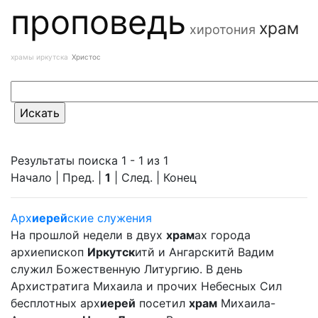
проповедь
храм
хиротония
храмы иркутска
Христос
Результаты поиска 1 - 1 из 1
Начало | Пред. |
1
| След. | Конец
Арх
иерей
ские служения
На прошлой недели в двух
храм
ах города
архиепископ
Иркутск
итй и Ангарскитй Вадим
служил Божественную Литургию. В день
Архистратига Михаила и прочих Небесных Сил
бесплотных арх
иерей
посетил
храм
Михаила-