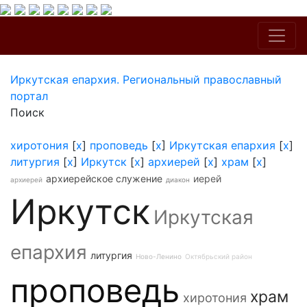
Иркутская епархия. Региональный православный
портал
Поиск
хиротония
[
x
]
проповедь
[
x
]
Иркутская епархия
[
x
]
литургия
[
x
]
Иркутск
[
x
]
архиерей
[
x
]
храм
[
x
]
архиерейское служение
иерей
архиерей
диакон
Иркутск
Иркутская
епархия
литургия
Ново-Ленино
Октябрьский район
проповедь
храм
хиротония