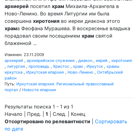
архиерей
посетил
храм
Михаила-Архангела в
Ново-Ленино. Во время Литургии им была
совершена
хиротония
во иереи диакона этого
храм
а Феофана Мурашева. В воскресенье владыка
порадовал своим посещением
храм
святой
блаженной ...
Изменен: 23.11.2009
архиерей
,
архиерейское служение
,
диакон
,
иерей
,
хиротония
,
литургия
,
проповедь
,
Христос
,
храм
,
Иркутск
,
храмы
иркутска
,
Иркутская епархия
,
Ново-Ленино
,
Октябрьский
район
Путь:
Иркутская епархия. Региональный православный
портал
/
Новости епархии
Результаты поиска 1 - 1 из 1
Начало | Пред. |
1
| След. | Конец
Отсортировано по релевантности
|
Сортировать
по дате