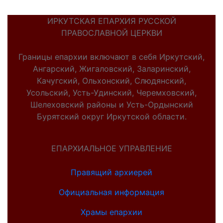
ИРКУТСКАЯ ЕПАРХИЯ РУССКОЙ
ПРАВОСЛАВНОЙ ЦЕРКВИ
Границы епархии включают в себя Иркутский,
Ангарский, Жигаловский, Заларинский,
Качугский, Ольхонский, Слюдянский,
Усольский, Усть-Удинский, Черемховский,
Шелеховский районы и Усть-Ордынский
Бурятский округ Иркутской области.
ЕПАРХИАЛЬНОЕ УПРАВЛЕНИЕ
Правящий архиерей
Официальная информация
Храмы епархии