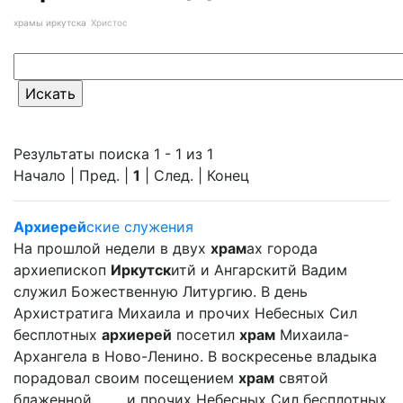
храмы иркутска
Христос
Результаты поиска 1 - 1 из 1
Начало | Пред. |
1
| След. | Конец
Архиерей
ские служения
На прошлой недели в двух
храм
ах города
архиепископ
Иркутск
итй и Ангарскитй Вадим
служил Божественную Литургию. В день
Архистратига Михаила и прочих Небесных Сил
бесплотных
архиерей
посетил
храм
Михаила-
Архангела в Ново-Ленино. В воскресенье владыка
порадовал своим посещением
храм
святой
блаженной ... ... и прочих Небесных Сил бесплотных