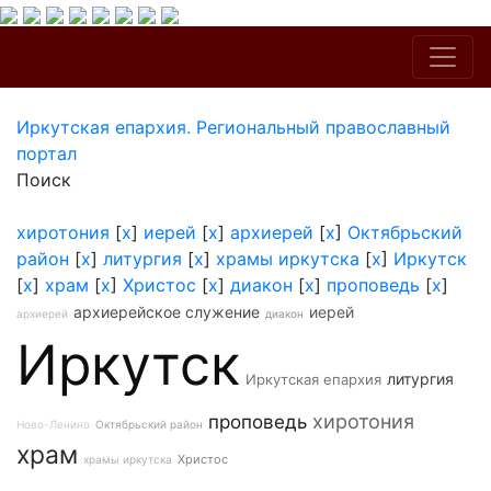
Иркутская епархия. Региональный православный
портал
Поиск
хиротония
[
x
]
иерей
[
x
]
архиерей
[
x
]
Октябрьский
район
[
x
]
литургия
[
x
]
храмы иркутска
[
x
]
Иркутск
[
x
]
храм
[
x
]
Христос
[
x
]
диакон
[
x
]
проповедь
[
x
]
архиерейское служение
иерей
архиерей
диакон
Иркутск
литургия
Иркутская епархия
хиротония
проповедь
Ново-Ленино
Октябрьский район
храм
Христос
храмы иркутска