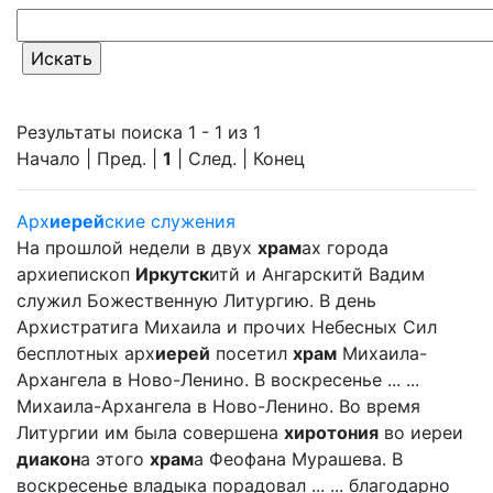
Результаты поиска 1 - 1 из 1
Начало | Пред. |
1
| След. | Конец
Арх
иерей
ские служения
На прошлой недели в двух
храм
ах города
архиепископ
Иркутск
итй и Ангарскитй Вадим
служил Божественную Литургию. В день
Архистратига Михаила и прочих Небесных Сил
бесплотных арх
иерей
посетил
храм
Михаила-
Архангела в Ново-Ленино. В воскресенье ... ...
Михаила-Архангела в Ново-Ленино. Во время
Литургии им была совершена
хиротония
во иереи
диакон
а этого
храм
а Феофана Мурашева. В
воскресенье владыка порадовал ... ... благодарно