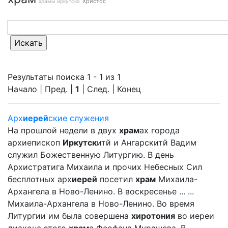
Христос
храмы иркутска
Результаты поиска 1 - 1 из 1
Начало | Пред. |
1
| След. | Конец
Арх
иерей
ские служения
На прошлой недели в двух
храм
ах города
архиепископ
Иркутск
итй и Ангарскитй Вадим
служил Божественную Литургию. В день
Архистратига Михаила и прочих Небесных Сил
бесплотных арх
иерей
посетил
храм
Михаила-
Архангела в Ново-Ленино. В воскресенье ... ...
Михаила-Архангела в Ново-Ленино. Во время
Литургии им была совершена
хиротония
во иереи