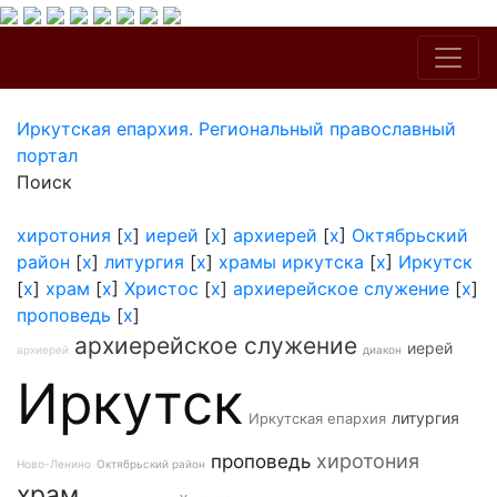
Иркутская епархия. Региональный православный
портал
Поиск
хиротония
[
x
]
иерей
[
x
]
архиерей
[
x
]
Октябрьский
район
[
x
]
литургия
[
x
]
храмы иркутска
[
x
]
Иркутск
[
x
]
храм
[
x
]
Христос
[
x
]
архиерейское служение
[
x
]
проповедь
[
x
]
архиерейское служение
иерей
архиерей
диакон
Иркутск
литургия
Иркутская епархия
хиротония
проповедь
Ново-Ленино
Октябрьский район
храм