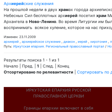
Арх
иерей
ские служения
На прошлой недели в двух
храм
ах города архиеписк
Небесных Сил бесплотных арх
иерей
посетил
храм
Ми
Архангела в
Ново-Ленино
. Во время Литургии им б
воспринимать всякое хуление, которое на нас прихо
Изменен: 23.11.2009
архиерей
,
архиерейское служение
,
диакон
,
иерей
,
хиротония
,
л
Путь:
Иркутская епархия. Региональный православный портал
/
Но
Результаты поиска 1 - 1 из 1
Начало | Пред. |
1
| След. | Конец
Отсортировано по релевантности
|
Сортировать по 
ИРКУТСКАЯ ЕПАРХИЯ РУССКОЙ
ПРАВОСЛАВНОЙ ЦЕРКВИ
Границы епархии включают в себя