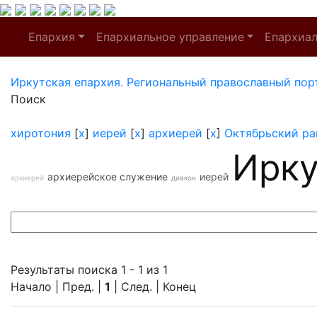
Епархия
Епархиальное управление
Епархиа
Иркутская епархия. Региональный православный пор
Поиск
хиротония
[
x
]
иерей
[
x
]
архиерей
[
x
]
Октябрьский ра
Ирку
архиерейское служение
иерей
архиерей
диакон
Результаты поиска 1 - 1 из 1
Начало | Пред. |
1
| След. | Конец