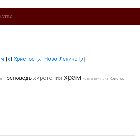
нство
ам
[
x
]
Христос
[
x
]
Ново-Ленино
[
x
]
храм
хиротония
проповедь
Христос
он
храмы иркутска