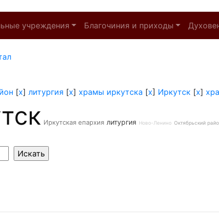
льные учреждения
Благочиния и приходы
Духове
тал
йон
[
x
]
литургия
[
x
]
храмы иркутска
[
x
]
Иркутск
[
x
]
хр
тск
литургия
Иркутская епархия
Ново-Ленино
Октябрьский рай