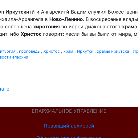
оп
Иркутск
итй и Ангарскитй Вадим служил Божественн
хаила-Архангела в
Ново-Ленино
. В воскресенье вла
ыла совершена
хиротония
во иереи диакона этого
храм
а
дит, ибо
Христос
говорит: «если бы вы были от мира, ми
итургия
,
проповедь
,
Христос
,
храм
,
Иркутск
,
храмы иркутска
,
Ир
вости епархии
дате
ЕПАРХИАЛЬНОЕ УПРАВЛЕНИЕ
Правящий архиерей