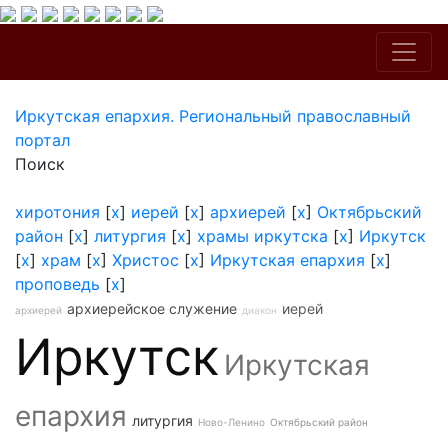
Иркутская епархия. Региональный православный
портал
Поиск
хиротония
[
x
]
иерей
[
x
]
архиерей
[
x
]
Октябрьский
район
[
x
]
литургия
[
x
]
храмы иркутска
[
x
]
Иркутск
[
x
]
храм
[
x
]
Христос
[
x
]
Иркутская епархия
[
x
]
проповедь
[
x
]
архиерейское служение
иерей
архиерей
диакон
Иркутск
Иркутская
епархия
литургия
Ново-Ленино
Октябрьский район