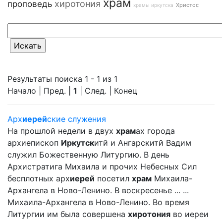
храм
хиротония
проповедь
Христос
храмы иркутска
Результаты поиска 1 - 1 из 1
Начало | Пред. |
1
| След. | Конец
Арх
иерей
ские служения
На прошлой недели в двух
храм
ах города
архиепископ
Иркутск
итй и Ангарскитй Вадим
служил Божественную Литургию. В день
Архистратига Михаила и прочих Небесных Сил
бесплотных арх
иерей
посетил
храм
Михаила-
Архангела в Ново-Ленино. В воскресенье ... ...
Михаила-Архангела в Ново-Ленино. Во время
Литургии им была совершена
хиротония
во иереи