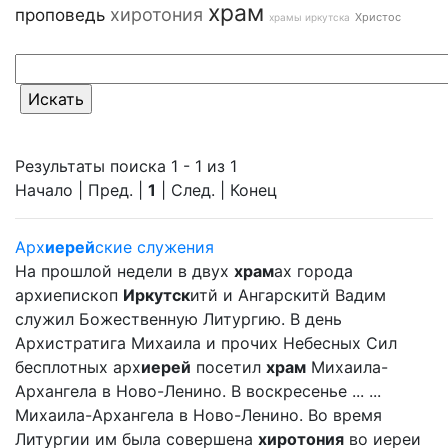
храм
хиротония
проповедь
Христос
храмы иркутска
Результаты поиска 1 - 1 из 1
Начало | Пред. |
1
| След. | Конец
Арх
иерей
ские служения
На прошлой недели в двух
храм
ах города
архиепископ
Иркутск
итй и Ангарскитй Вадим
служил Божественную Литургию. В день
Архистратига Михаила и прочих Небесных Сил
бесплотных арх
иерей
посетил
храм
Михаила-
Архангела в Ново-Ленино. В воскресенье ... ...
Михаила-Архангела в Ново-Ленино. Во время
Литургии им была совершена
хиротония
во иереи