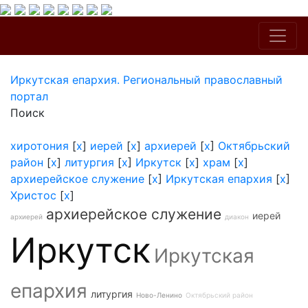
Иркутская епархия. Региональный православный
портал
Поиск
хиротония
[
x
]
иерей
[
x
]
архиерей
[
x
]
Октябрьский
район
[
x
]
литургия
[
x
]
Иркутск
[
x
]
храм
[
x
]
архиерейское служение
[
x
]
Иркутская епархия
[
x
]
Христос
[
x
]
архиерейское служение
иерей
архиерей
диакон
Иркутск
Иркутская
епархия
литургия
Ново-Ленино
Октябрьский район