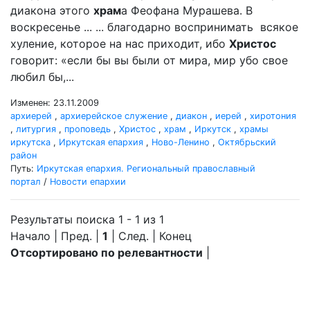
диакона этого
храм
а Феофана Мурашева. В
воскресенье ... ... благодарно воспринимать всякое
хуление, которое на нас приходит, ибо
Христос
говорит: «если бы вы были от мира, мир убо свое
любил бы,...
Изменен: 23.11.2009
архиерей
,
архиерейское служение
,
диакон
,
иерей
,
хиротония
,
литургия
,
проповедь
,
Христос
,
храм
,
Иркутск
,
храмы
иркутска
,
Иркутская епархия
,
Ново-Ленино
,
Октябрьский
район
Путь:
Иркутская епархия. Региональный православный
портал
/
Новости епархии
Результаты поиска 1 - 1 из 1
Начало | Пред. |
1
| След. | Конец
Отсортировано по релевантности
|