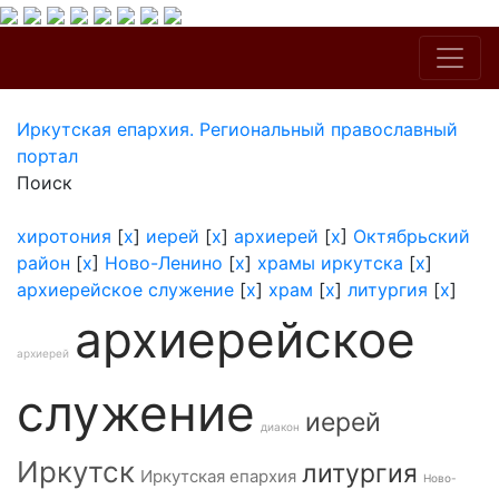
Иркутская епархия. Региональный православный
портал
Поиск
хиротония
[
x
]
иерей
[
x
]
архиерей
[
x
]
Октябрьский
район
[
x
]
Ново-Ленино
[
x
]
храмы иркутска
[
x
]
архиерейское служение
[
x
]
храм
[
x
]
литургия
[
x
]
архиерейское
архиерей
служение
иерей
диакон
Иркутск
литургия
Иркутская епархия
Ново-