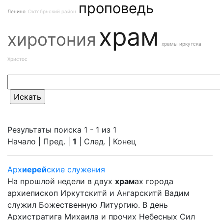
проповедь
Ленино
Октябрьский район
храм
хиротония
храмы иркутска
Христос
Результаты поиска 1 - 1 из 1
Начало | Пред. |
1
| След. | Конец
Арх
иерей
ские служения
На прошлой недели в двух
храм
ах города
архиепископ Иркутскитй и Ангарскитй Вадим
служил Божественную Литургию. В день
Архистратига Михаила и прочих Небесных Сил