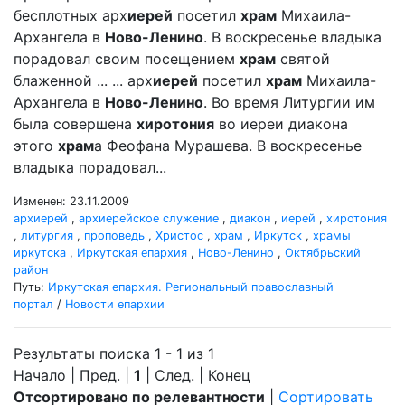
бесплотных арх
иерей
посетил
храм
Михаила-
Архангела в
Ново-Ленино
. В воскресенье владыка
порадовал своим посещением
храм
святой
блаженной ... ... арх
иерей
посетил
храм
Михаила-
Архангела в
Ново-Ленино
. Во время Литургии им
была совершена
хиротония
во иереи диакона
этого
храм
а Феофана Мурашева. В воскресенье
владыка порадовал...
Изменен: 23.11.2009
архиерей
,
архиерейское служение
,
диакон
,
иерей
,
хиротония
,
литургия
,
проповедь
,
Христос
,
храм
,
Иркутск
,
храмы
иркутска
,
Иркутская епархия
,
Ново-Ленино
,
Октябрьский
район
Путь:
Иркутская епархия. Региональный православный
портал
/
Новости епархии
Результаты поиска 1 - 1 из 1
Начало | Пред. |
1
| След. | Конец
Отсортировано по релевантности
|
Сортировать