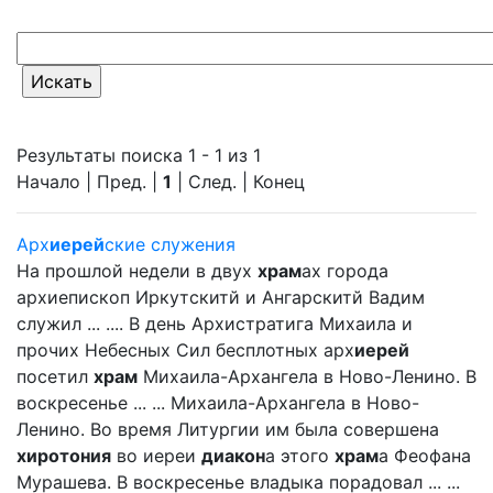
Результаты поиска 1 - 1 из 1
Начало | Пред. |
1
| След. | Конец
Арх
иерей
ские служения
На прошлой недели в двух
храм
ах города
архиепископ Иркутскитй и Ангарскитй Вадим
служил ... .... В день Архистратига Михаила и
прочих Небесных Сил бесплотных арх
иерей
посетил
храм
Михаила-Архангела в Ново-Ленино. В
воскресенье ... ... Михаила-Архангела в Ново-
Ленино. Во время Литургии им была совершена
хиротония
во иереи
диакон
а этого
храм
а Феофана
Мурашева. В воскресенье владыка порадовал ... ...