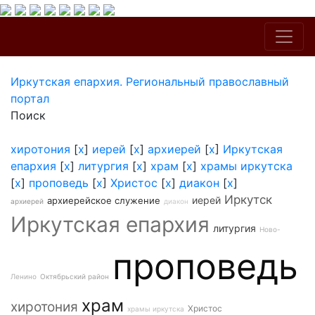
Иркутская епархия. Региональный православный
портал
Поиск
хиротония
[
x
]
иерей
[
x
]
архиерей
[
x
]
Иркутская
епархия
[
x
]
литургия
[
x
]
храм
[
x
]
храмы иркутска
[
x
]
проповедь
[
x
]
Христос
[
x
]
диакон
[
x
]
Иркутск
иерей
архиерейское служение
архиерей
диакон
Иркутская епархия
литургия
Ново-
проповедь
Ленино
Октябрьский район
храм
хиротония
Христос
храмы иркутска