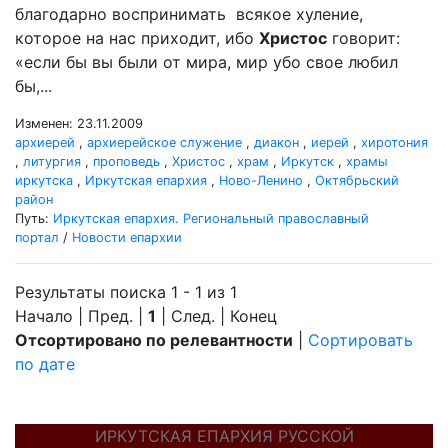
благодарно воспринимать всякое хуление,
которое на нас приходит, ибо
Христос
говорит:
«если бы вы были от мира, мир убо свое любил
бы,...
Изменен: 23.11.2009
архиерей
,
архиерейское служение
,
диакон
,
иерей
,
хиротония
,
литургия
,
проповедь
,
Христос
,
храм
,
Иркутск
,
храмы
иркутска
,
Иркутская епархия
,
Ново-Ленино
,
Октябрьский
район
Путь:
Иркутская епархия. Региональный православный
портал
/
Новости епархии
Результаты поиска 1 - 1 из 1
Начало | Пред. |
1
| След. | Конец
Отсортировано по релевантности
|
Сортировать
по дате
ИРКУТСКАЯ ЕПАРХИЯ РУССКОЙ