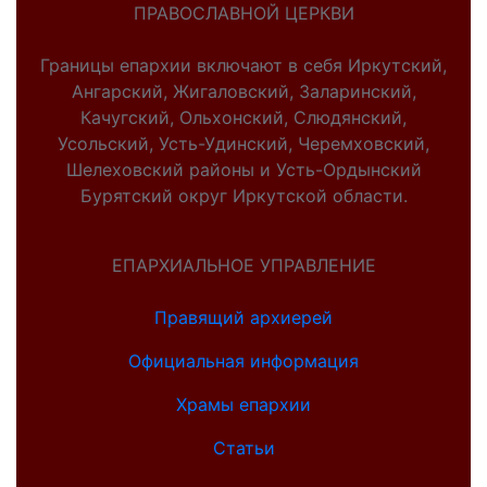
ПРАВОСЛАВНОЙ ЦЕРКВИ
Границы епархии включают в себя Иркутский,
Ангарский, Жигаловский, Заларинский,
Качугский, Ольхонский, Слюдянский,
Усольский, Усть-Удинский, Черемховский,
Шелеховский районы и Усть-Ордынский
Бурятский округ Иркутской области.
ЕПАРХИАЛЬНОЕ УПРАВЛЕНИЕ
Правящий архиерей
Официальная информация
Храмы епархии
Статьи