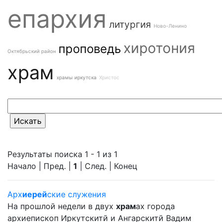
епархия
литургия
Ново-Ленино
хиротония
проповедь
Октябрьский район
храм
храмы иркутска
Христос
Результаты поиска 1 - 1 из 1
Начало | Пред. |
1
| След. | Конец
Арх
иерей
ские служения
На прошлой недели в двух
храм
ах города
архиепископ Иркутскитй и Ангарскитй Вадим