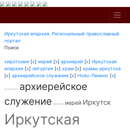
Иркутская епархия. Региональный православный
портал
Поиск
хиротония
[
x
]
иерей
[
x
]
архиерей
[
x
]
Иркутская
епархия
[
x
]
литургия
[
x
]
храм
[
x
]
храмы иркутска
[
x
]
архиерейское служение
[
x
]
Ново-Ленино
[
x
]
архиерейское
архиерей
служение
Иркутск
иерей
диакон
Иркутская