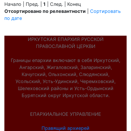
Начало | Пред. |
1
| След. | Конец
Отсортировано по релевантности
|
Сортировать
по дате
ИРКУТСКАЯ ЕПАРХИЯ РУССКОЙ
ПРАВОСЛАВНОЙ ЦЕРКВИ
Границы епархии включают в себя Иркутский,
Ангарский, Жигаловский, Заларинский,
Качугский, Ольхонский, Слюдянский,
Усольский, Усть-Удинский, Черемховский,
Шелеховский районы и Усть-Ордынский
Бурятский округ Иркутской области.
ЕПАРХИАЛЬНОЕ УПРАВЛЕНИЕ
Правящий архиерей