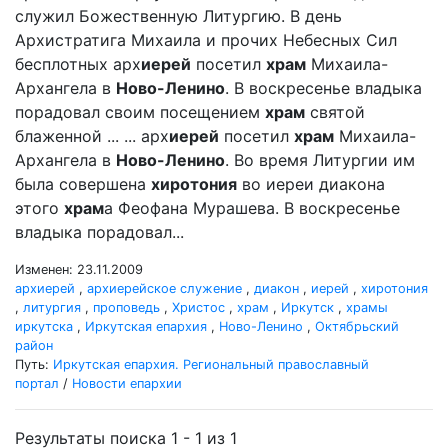
служил Божественную Литургию. В день
Архистратига Михаила и прочих Небесных Сил
бесплотных арх
иерей
посетил
храм
Михаила-
Архангела в
Ново-Ленино
. В воскресенье владыка
порадовал своим посещением
храм
святой
блаженной ... ... арх
иерей
посетил
храм
Михаила-
Архангела в
Ново-Ленино
. Во время Литургии им
была совершена
хиротония
во иереи диакона
этого
храм
а Феофана Мурашева. В воскресенье
владыка порадовал...
Изменен: 23.11.2009
архиерей
,
архиерейское служение
,
диакон
,
иерей
,
хиротония
,
литургия
,
проповедь
,
Христос
,
храм
,
Иркутск
,
храмы
иркутска
,
Иркутская епархия
,
Ново-Ленино
,
Октябрьский
район
Путь:
Иркутская епархия. Региональный православный
портал
/
Новости епархии
Результаты поиска 1 - 1 из 1