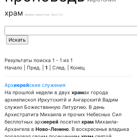
храм
храмы иркутска
Христос
Результаты поиска 1 - 1 из 1
Начало | Пред. |
1
| След. | Конец
Арх
иерей
ские служения
На прошлой недели в двух
храм
ах города
архиепископ Иркутскитй и Ангарскитй Вадим
служил Божественную Литургию. В день
Архистратига Михаила и прочих Небесных Сил
бесплотных арх
иерей
посетил
храм
Михаила-
Архангела в
Ново-Ленино
. В воскресенье владыка
порадовал своим посещением
храм
святой