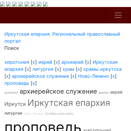
Иркутская епархия. Региональный православный
портал
Поиск
хиротония
[
x
]
иерей
[
x
]
архиерей
[
x
]
Иркутская
епархия
[
x
]
литургия
[
x
]
храм
[
x
]
храмы иркутска
[
x
]
архиерейское служение
[
x
]
Ново-Ленино
[
x
]
проповедь
[
x
]
архиерейское служение
иерей
архиерей
диакон
Иркутская епархия
Иркутск
литургия
Ново-Ленино
Октябрьский район
проповедь
хиротония