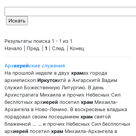
Результаты поиска 1 - 1 из 1
Начало | Пред. |
1
| След. | Конец
Арх
иерей
ские служения
На прошлой недели в двух
храм
ах города
архиепископ
Иркутск
итй и Ангарскитй Вадим
служил Божественную Литургию. В день
Архистратига Михаила и прочих Небесных Сил
бесплотных арх
иерей
посетил
храм
Михаила-
Архангела в Ново-Ленино. В воскресенье владыка
порадовал своим посещением
храм
святой
блаженной ... ... и прочих Небесных Сил бесплотных
арх
иерей
посетил
храм
Михаила-Архангела в