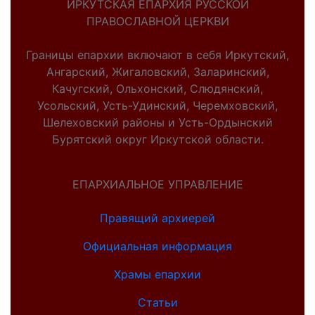
ИРКУТСКАЯ ЕПАРХИЯ РУССКОЙ
ПРАВОСЛАВНОЙ ЦЕРКВИ
Границы епархии включают в себя Иркутский,
Ангарский, Жигаловский, Заларинский,
Качугский, Ольхонский, Слюдянский,
Усольский, Усть-Удинский, Черемховский,
Шелеховский районы и Усть-Ордынский
Бурятский округ Иркутской области.
ЕПАРХИАЛЬНОЕ УПРАВЛЕНИЕ
Правящий архиерей
Официальная информация
Храмы епархии
Статьи