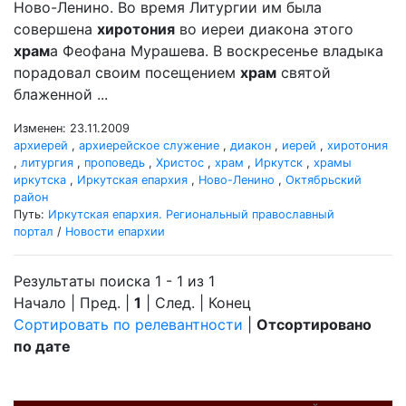
Ново-Ленино. Во время Литургии им была
совершена
хиротония
во иереи диакона этого
храм
а Феофана Мурашева. В воскресенье владыка
порадовал своим посещением
храм
святой
блаженной ...
Изменен: 23.11.2009
архиерей
,
архиерейское служение
,
диакон
,
иерей
,
хиротония
,
литургия
,
проповедь
,
Христос
,
храм
,
Иркутск
,
храмы
иркутска
,
Иркутская епархия
,
Ново-Ленино
,
Октябрьский
район
Путь:
Иркутская епархия. Региональный православный
портал
/
Новости епархии
Результаты поиска 1 - 1 из 1
Начало | Пред. |
1
| След. | Конец
Сортировать по релевантности
|
Отсортировано
по дате