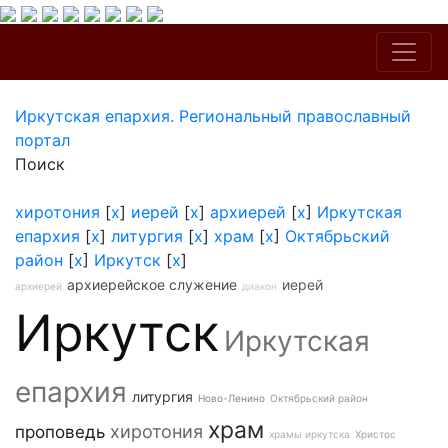
Иркутская епархия. Региональный православный
портал
Поиск
хиротония
[
x
]
иерей
[
x
]
архиерей
[
x
]
Иркутская
епархия
[
x
]
литургия
[
x
]
храм
[
x
]
Октябрьский
район
[
x
]
Иркутск
[
x
]
архиерейское служение
иерей
архиерей
диакон
Иркутск
Иркутская
епархия
литургия
Ново-Ленино
Октябрьский район
храм
хиротония
проповедь
храмы иркутска
Христос