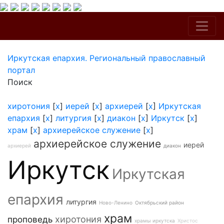
Иркутская епархия. Региональный православный
портал
Поиск
хиротония
[
x
]
иерей
[
x
]
архиерей
[
x
]
Иркутская
епархия
[
x
]
литургия
[
x
]
диакон
[
x
]
Иркутск
[
x
]
храм
[
x
]
архиерейское служение
[
x
]
архиерейское служение
иерей
архиерей
диакон
Иркутск
Иркутская
епархия
литургия
Ново-Ленино
Октябрьский район
храм
хиротония
проповедь
храмы иркутска
Христос