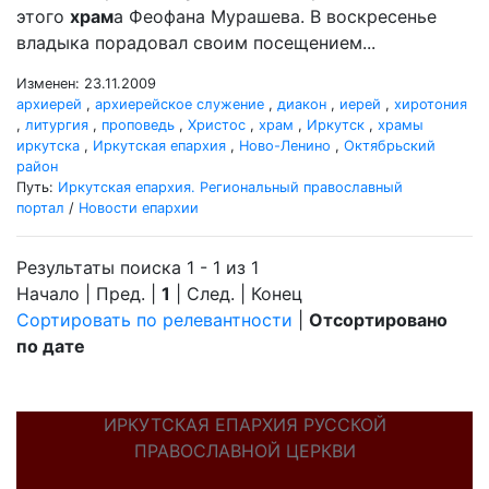
этого
храм
а Феофана Мурашева. В воскресенье
владыка порадовал своим посещением...
Изменен: 23.11.2009
архиерей
,
архиерейское служение
,
диакон
,
иерей
,
хиротония
,
литургия
,
проповедь
,
Христос
,
храм
,
Иркутск
,
храмы
иркутска
,
Иркутская епархия
,
Ново-Ленино
,
Октябрьский
район
Путь:
Иркутская епархия. Региональный православный
портал
/
Новости епархии
Результаты поиска 1 - 1 из 1
Начало | Пред. |
1
| След. | Конец
Сортировать по релевантности
|
Отсортировано
по дате
ИРКУТСКАЯ ЕПАРХИЯ РУССКОЙ
ПРАВОСЛАВНОЙ ЦЕРКВИ