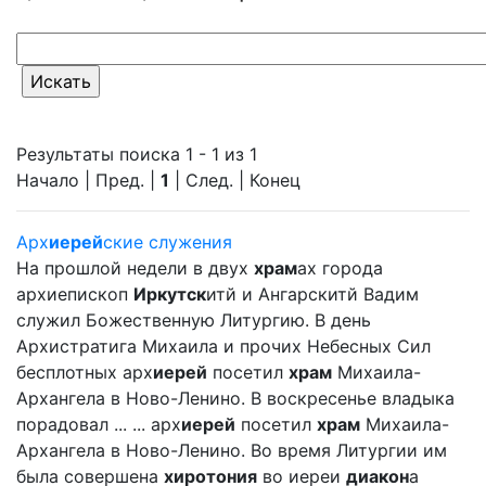
Результаты поиска 1 - 1 из 1
Начало | Пред. |
1
| След. | Конец
Арх
иерей
ские служения
На прошлой недели в двух
храм
ах города
архиепископ
Иркутск
итй и Ангарскитй Вадим
служил Божественную Литургию. В день
Архистратига Михаила и прочих Небесных Сил
бесплотных арх
иерей
посетил
храм
Михаила-
Архангела в Ново-Ленино. В воскресенье владыка
порадовал ... ... арх
иерей
посетил
храм
Михаила-
Архангела в Ново-Ленино. Во время Литургии им
была совершена
хиротония
во иереи
диакон
а