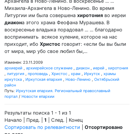
Архангела в Ново-Ленино. В воскресенье ... ...
Михаила-Архангела в Ново-Ленино. Во время
Литургии им была совершена
хиротония
во иереи
диакон
а этого храма Феофана Мурашева. В
воскресенье владыка порадовал ... ... благодарно
воспринимать всякое хуление, которое на нас
приходит, ибо
Христос
говорит: «если бы вы были
от мира, мир убо свое любил бы,...
Изменен: 23.11.2009
архиерей
,
архиерейское служение
,
диакон
,
иерей
,
хиротония
,
литургия
,
проповедь
,
Христос
,
храм
,
Иркутск
,
храмы
иркутска
,
Иркутская епархия
,
Ново-Ленино
,
Октябрьский
район
Путь:
Иркутская епархия. Региональный православный
портал
/
Новости епархии
Результаты поиска 1 - 1 из 1
Начало | Пред. |
1
| След. | Конец
Сортировать по релевантности
|
Отсортировано