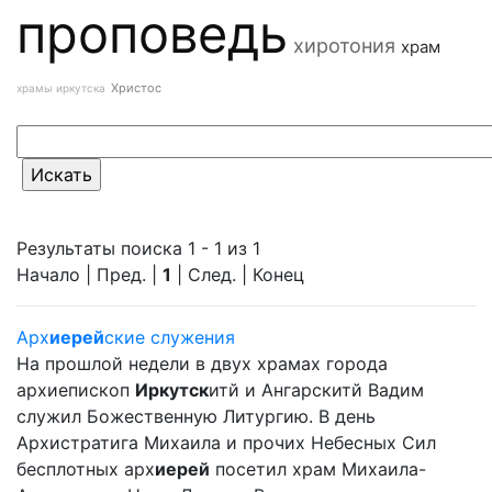
проповедь
хиротония
храм
Христос
храмы иркутска
Результаты поиска 1 - 1 из 1
Начало | Пред. |
1
| След. | Конец
Арх
иерей
ские служения
На прошлой недели в двух храмах города
архиепископ
Иркутск
итй и Ангарскитй Вадим
служил Божественную Литургию. В день
Архистратига Михаила и прочих Небесных Сил
бесплотных арх
иерей
посетил храм Михаила-