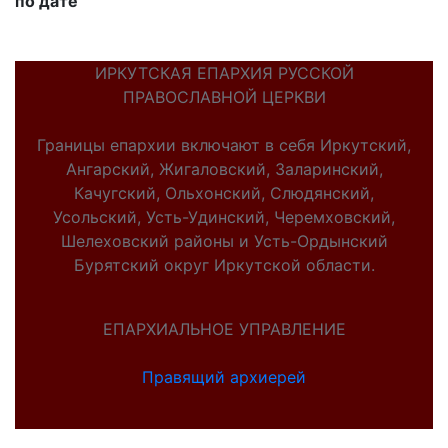
по дате
ИРКУТСКАЯ ЕПАРХИЯ РУССКОЙ
ПРАВОСЛАВНОЙ ЦЕРКВИ
Границы епархии включают в себя Иркутский,
Ангарский, Жигаловский, Заларинский,
Качугский, Ольхонский, Слюдянский,
Усольский, Усть-Удинский, Черемховский,
Шелеховский районы и Усть-Ордынский
Бурятский округ Иркутской области.
ЕПАРХИАЛЬНОЕ УПРАВЛЕНИЕ
Правящий архиерей