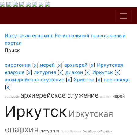
Иркутская епархия. Региональный православный
портал
Поиск
хиротония
[
x
]
иерей
[
x
]
архиерей
[
x
]
Иркутская
епархия
[
x
]
литургия
[
x
]
диакон
[
x
]
Иркутск
[
x
]
архиерейское служение
[
x
]
Христос
[
x
]
проповедь
[
x
]
архиерейское служение
иерей
архиерей
диакон
Иркутск
Иркутская
епархия
литургия
Ново-Ленино
Октябрьский район