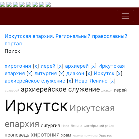
Иркутская епархия. Региональный православный
портал
Поиск
хиротония
[
x
]
иерей
[
x
]
архиерей
[
x
]
Иркутская
епархия
[
x
]
литургия
[
x
]
диакон
[
x
]
Иркутск
[
x
]
архиерейское служение
[
x
]
Ново-Ленино
[
x
]
архиерейское служение
иерей
архиерей
диакон
Иркутск
Иркутская
епархия
литургия
Ново-Ленино
Октябрьский район
хиротония
проповедь
храм
храмы иркутска
Христос