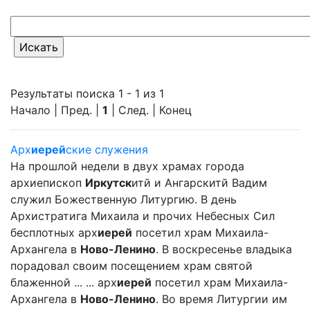
Результаты поиска 1 - 1 из 1
Начало | Пред. |
1
| След. | Конец
Арх
иерей
ские служения
На прошлой недели в двух храмах города
архиепископ
Иркутск
итй и Ангарскитй Вадим
служил Божественную Литургию. В день
Архистратига Михаила и прочих Небесных Сил
бесплотных арх
иерей
посетил храм Михаила-
Архангела в
Ново-Ленино
. В воскресенье владыка
порадовал своим посещением храм святой
блаженной ... ... арх
иерей
посетил храм Михаила-
Архангела в
Ново-Ленино
. Во время Литургии им