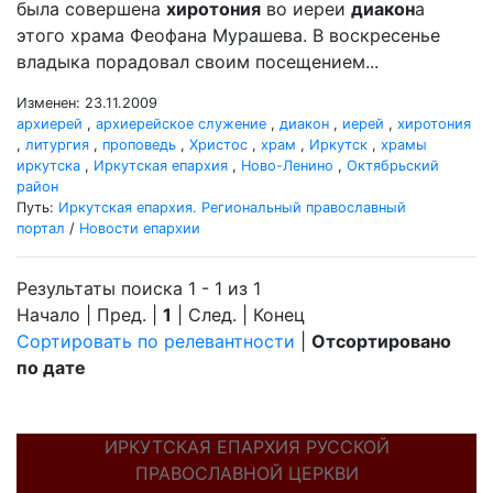
была совершена
хиротония
во иереи
диакон
а
этого храма Феофана Мурашева. В воскресенье
владыка порадовал своим посещением...
Изменен: 23.11.2009
архиерей
,
архиерейское служение
,
диакон
,
иерей
,
хиротония
,
литургия
,
проповедь
,
Христос
,
храм
,
Иркутск
,
храмы
иркутска
,
Иркутская епархия
,
Ново-Ленино
,
Октябрьский
район
Путь:
Иркутская епархия. Региональный православный
портал
/
Новости епархии
Результаты поиска 1 - 1 из 1
Начало | Пред. |
1
| След. | Конец
Сортировать по релевантности
|
Отсортировано
по дате
ИРКУТСКАЯ ЕПАРХИЯ РУССКОЙ
ПРАВОСЛАВНОЙ ЦЕРКВИ