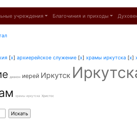
льные учреждения
Благочиния и приходы
Духове
тал
хия
[
x
]
архиерейское служение
[
x
]
храмы иркутска
[
x
]
Иркутск
ие
Иркутск
иерей
диакон
ам
храмы иркутска
Христос