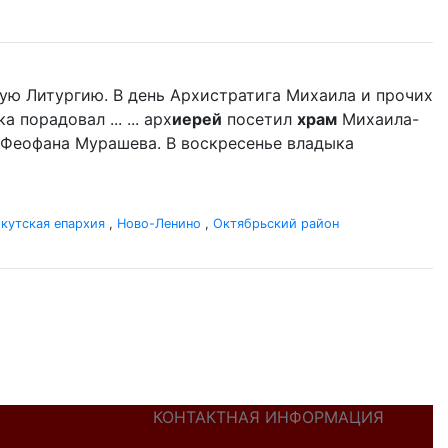
ую Литургию. В день Архистратига Михаила и прочих
порадовал ... ... арх
иерей
посетил
храм
Михаила-
 Феофана Мурашева. В воскресенье владыка
кутская епархия
,
Ново-Ленино
,
Октябрьский район
КОНТАКТНАЯ ИНФОРМАЦИЯ