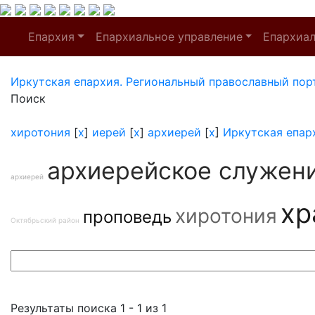
Епархия
Епархиальное управление
Епархиа
Иркутская епархия. Региональный православный пор
Поиск
хиротония
[
x
]
иерей
[
x
]
архиерей
[
x
]
Иркутская епар
архиерейское служен
архиерей
хр
хиротония
проповедь
Октябрьский район
Результаты поиска 1 - 1 из 1