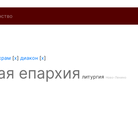
нство
храм
[
x
]
диакон
[
x
]
ая епархия
литургия
Ново-Ленино