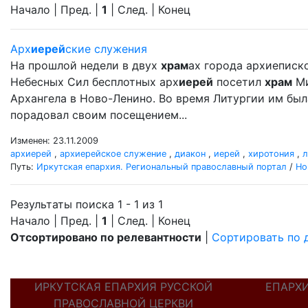
Начало | Пред. |
1
| След. | Конец
Арх
иерей
ские служения
На прошлой недели в двух
храм
ах города архиеписк
Небесных Сил бесплотных арх
иерей
посетил
храм
Ми
Архангела в Ново-Ленино. Во время Литургии им бы
порадовал своим посещением...
Изменен: 23.11.2009
архиерей
,
архиерейское служение
,
диакон
,
иерей
,
хиротония
,
л
Путь:
Иркутская епархия. Региональный православный портал
/
Но
Результаты поиска 1 - 1 из 1
Начало | Пред. |
1
| След. | Конец
Отсортировано по релевантности
|
Сортировать по 
ИРКУТСКАЯ ЕПАРХИЯ РУССКОЙ
ЕПАРХ
ПРАВОСЛАВНОЙ ЦЕРКВИ