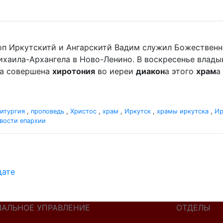
оп Иркутскитй и Ангарскитй Вадим служил Божественн
хаила-Архангела в Ново-Ленино. В воскресенье владыка 
ла совершена
хиротония
во иереи
диакон
а этого
храм
а
итургия
,
проповедь
,
Христос
,
храм
,
Иркутск
,
храмы иркутска
,
Ир
вости епархии
дате
ИАЛЬНОЕ УПРАВЛЕНИЕ
ОТДЕЛЫ